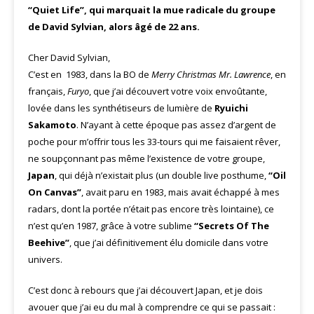
“Quiet Life”, qui marquait la mue radicale du groupe
de David Sylvian, alors âgé de 22 ans.
Cher David Sylvian,
C’est en 1983, dans la BO de
Merry Christmas Mr. Lawrence
, en
français,
Furyo
, que j’ai découvert votre voix envoûtante,
lovée dans les synthétiseurs de lumière de
Ryuichi
Sakamoto
. N’ayant à cette époque pas assez d’argent de
poche pour m’offrir tous les 33-tours qui me faisaient rêver,
ne soupçonnant pas même l’existence de votre groupe,
Japan
, qui déjà n’existait plus (un double live posthume,
“Oil
On Canvas”
, avait paru en 1983, mais avait échappé à mes
radars, dont la portée n’était pas encore très lointaine), ce
n’est qu’en 1987, grâce à votre sublime
“Secrets Of The
Beehive”
, que j’ai définitivement élu domicile dans votre
univers.
C’est donc à rebours que j’ai découvert Japan, et je dois
avouer que j’ai eu du mal à comprendre ce qui se passait :