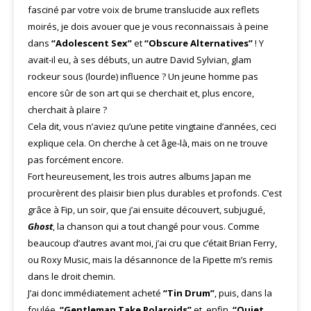
fasciné par votre voix de brume translucide aux reflets
moirés, je dois avouer que je vous reconnaissais à peine
dans
“Adolescent Sex”
et
“Obscure Alternatives”
! Y
avait-il eu, à ses débuts, un autre David Sylvian, glam
rockeur sous (lourde) influence ? Un jeune homme pas
encore sûr de son art qui se cherchait et, plus encore,
cherchait à plaire ?
Cela dit, vous n’aviez qu’une petite vingtaine d’années, ceci
explique cela. On cherche à cet âge-là, mais on ne trouve
pas forcément encore.
Fort heureusement, les trois autres albums Japan me
procurèrent des plaisir bien plus durables et profonds. C’est
grâce à Fip, un soir, que j’ai ensuite découvert, subjugué,
Ghost
, la chanson qui a tout changé pour vous. Comme
beaucoup d’autres avant moi, j’ai cru que c’était Brian Ferry,
ou Roxy Music, mais la désannonce de la Fipette m’s remis
dans le droit chemin.
J’ai donc immédiatement acheté
“Tin Drum”
, puis, dans la
foulée,
“Gentleman Take Polaroids”
et, enfin,
“Quiet