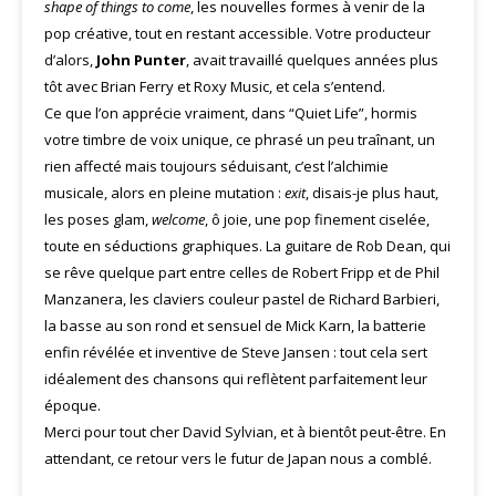
shape of things to come
, les nouvelles formes à venir de la
pop créative, tout en restant accessible. Votre producteur
d’alors,
John Punter
, avait travaillé quelques années plus
tôt avec Brian Ferry et Roxy Music, et cela s’entend.
Ce que l’on apprécie vraiment, dans “Quiet Life”, hormis
votre timbre de voix unique, ce phrasé un peu traînant, un
rien affecté mais toujours séduisant, c’est l’alchimie
musicale, alors en pleine mutation :
exit
, disais-je plus haut,
les poses glam,
welcome
, ô joie, une pop finement ciselée,
toute en séductions graphiques. La guitare de Rob Dean, qui
se rêve quelque part entre celles de Robert Fripp et de Phil
Manzanera, les claviers couleur pastel de Richard Barbieri,
la basse au son rond et sensuel de Mick Karn, la batterie
enfin révélée et inventive de Steve Jansen : tout cela sert
idéalement des chansons qui reflètent parfaitement leur
époque.
Merci pour tout cher David Sylvian, et à bientôt peut-être. En
attendant, ce retour vers le futur de Japan nous a comblé.