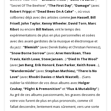
“Secret Of The Beehive”,
“The First Day”
,
“Damage”
(avec
Robert Fripp
) et
“Dead Bees On A Cake”
–, où vous
collboriez déjà avec des artistes comme
Jon Hassell
,
Bill
Frisell
,
John Taylor
,
Kenny Wheeler
,
David Torn
,
Marc
Ribot
ou encore
Bill Nelson
, vint le temps des
expérimentations de plus en plus personnelles et osées
avec des avant-gardistes de la musique et électronique et
du jazz :
“Blemish”
(avec Derek Bailey et Christian Fennesz),
“Snow Borne Sorrow”
(avec
Arve Henriksen
,
Theo
Travis
,
Keith Lowe
,
Steve Jansen
…)
“Died In The Wool”
(avec
Jan Bang
,
Erik Honoré
,
Evan Parker
,
Keith Rowe
…),
“Wandermüde”
(avec
Stephan Mathieu
),
“There Is No
Love”
(avec
Rhodri Davies
et
Mark Wastell
)… (Sans
oublier la réédition de vos deux albums avec
Holger
Czukay
,
“Plight & Premonition”
et
“Flux & Mutability”
.)
Au gré de ces albums passionnants, les graves desseins de
votre voix furent de plus en plus prononcés, comme s’il
fallait descendre, lentement mais sûrement, vers une sorte