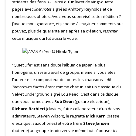
stridents des fans !) – , ainsi qu’un livret de vingt-quatre
pages avec
liner notes
signées Anhtony Reynolds et de
nombreuses photos. Avez-vous supervisé cette réédition ?
J’avoue mon ignorance, et je peine à imaginer comment vous
pouvez, plus de quarante ans après sa création,
ressentir
cette musique qui fut aussi la vôtre.
“Quiet Life” est sans doute l’album de Japan le plus
homogène, un vrai travail de groupe, même si vous êtes
l’auteur et le compositeur de toutes les chansons –
All
Tomorrow’s Parties
étant comme chacun sait un classique du
Velvet Underground signé Lou Reed. C’est dans ce disque
que vous formez avec
Rob Dean
(guitare électrique),
Richard Barbieri
(claviers, futur collaborateur d’un de vos
admirateurs, Steven Wilson), le regretté
Mick Karn
(basse
électrique, saxophones) et votre frère
Steve Jansen
(batterie) un groupe tendu vers le même but : épouser
the