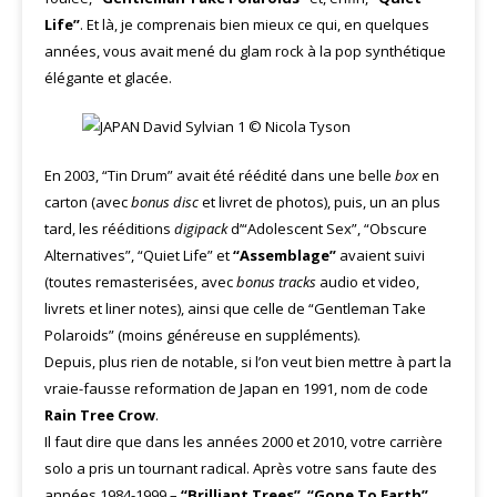
Life”
. Et là, je comprenais bien mieux ce qui, en quelques
années, vous avait mené du glam rock à la pop synthétique
élégante et glacée.
En 2003, “Tin Drum” avait été réédité dans une belle
box
en
carton (avec
bonus disc
et livret de photos), puis, un an plus
tard, les rééditions
digipack
d’“Adolescent Sex”, “Obscure
Alternatives”, “Quiet Life” et
“Assemblage”
avaient suivi
(toutes remasterisées, avec
bonus tracks
audio et video,
livrets et liner notes), ainsi que celle de “Gentleman Take
Polaroids” (moins généreuse en suppléments).
Depuis, plus rien de notable, si l’on veut bien mettre à part la
vraie-fausse reformation de Japan en 1991, nom de code
Rain Tree Crow
.
Il faut dire que dans les années 2000 et 2010, votre carrière
solo a pris un tournant radical. Après votre sans faute des
années 1984-1999 –
“Brilliant Trees”
,
“Gone To Earth”
,