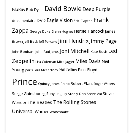
David Bowie
Deep Purple
BluRay
Bob Dylan
Frank
Eagle Vision
DVD
documentaire
Eric Clapton
Zappa
Herbie Hancock
James
George Duke
Glenn Hughes
Jimi Hendrix
Jimmy Page
Brown
Jeff Beck
Jeff Porcaro
Led
Joni Mitchell
John Bonham
Kate Bush
John Paul Jones
Zeppelin
Miles Davis
Neil
Lisa Coleman
Mick Jagger
Young
Pink Floyd
Phil Collins
paris
Paul McCartney
Prince
Robert Plant
Quincy Jones
Rhino
Roger Waters
Serge Gainsbourg
Stevie
Sony Legacy
Steely Dan
Steve Vai
The Rolling Stones
The Beatles
Wonder
Universal
Warner
Whitesnake