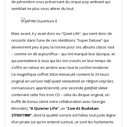
de pénombre vous préservant du cirque pop ambiant qui
semblait ne plus vous attirer du tout.
Mais avant, il y avait donc eu “Quiet Life”, qui vient donc de
ressortir dans l’une de ces rééditions “Super Deluxe” qui
deviennent peu à peu la norme pour ces albums
classic rock
– comme on dit aujourd’hui – qui ont marqué leur époque, et
qui permettent à ceux qui les ont croisés en leur temps de
s’offrir en retour en arrière avec tout le confort moderne.
Ce magnifique coffret 30cm immaculé contient le 33-tours
original en version
half-speed remastered on 180gsm vinyl
(les
connaisseurs apprécieront), une seconde
gatefold sleeve
contenant cette fois trois CD – celui du disque original, un
truffé de bonus (dont votre collaboration avec Georgio
Moroder),
“A Quieter Life”
, un
“Live At Budokan
27/03/1980”
, dont la qualité sonore est hélas tout juste digne
d’un pirate (ce qu’on entend surtout, ce sont les hurlements