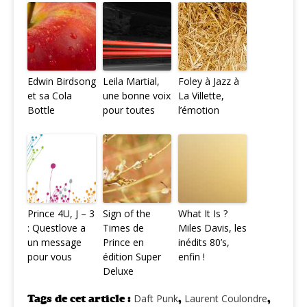
Edwin Birdsong
Leila Martial,
Foley à Jazz à
et sa Cola
une bonne voix
La Villette,
Bottle
pour toutes
l’émotion
Prince 4U, J – 3
Sign of the
What It Is ?
: Questlove a
Times de
Miles Davis, les
un message
Prince en
inédits 80’s,
pour vous
édition Super
enfin !
Deluxe
Tags de cet article :
Daft Punk
,
Laurent Coulondre
,