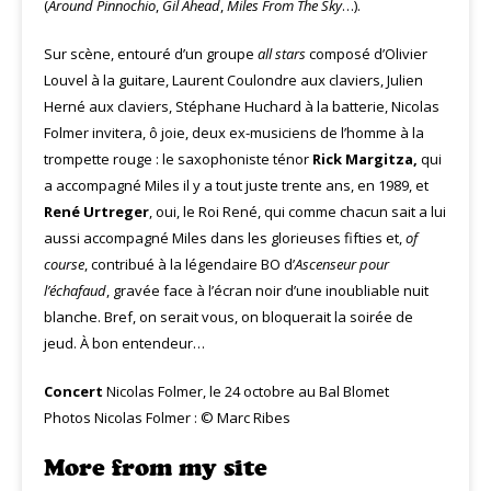
(
Around Pinnochio
,
Gil Ahead
,
Miles From The Sky
…).
Sur scène, entouré d’un groupe
all stars
composé d’Olivier
Louvel à la guitare, Laurent Coulondre aux claviers, Julien
Herné aux claviers, Stéphane Huchard à la batterie, Nicolas
Folmer invitera, ô joie, deux ex-musiciens de l’homme à la
trompette rouge : le saxophoniste ténor
Rick Margitza,
qui
a accompagné Miles il y a tout juste trente ans, en 1989, et
René Urtreger
, oui, le Roi René, qui comme chacun sait a lui
aussi accompagné Miles dans les glorieuses fifties et,
of
course
, contribué à la légendaire BO d’
Ascenseur pour
l’échafaud
, gravée face à l’écran noir d’une inoubliable nuit
blanche. Bref, on serait vous, on bloquerait la soirée de
jeud. À bon entendeur…
Concert
Nicolas Folmer, le 24 octobre au Bal Blomet
Photos Nicolas Folmer : © Marc Ribes
More from my site