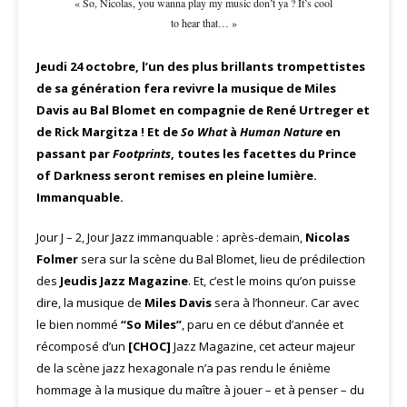
« So, Nicolas, you wanna play my music don’t ya ? It’s cool
to hear that… »
Jeudi 24 octobre, l’un des plus brillants trompettistes
de sa génération fera revivre la musique de Miles
Davis au Bal Blomet en compagnie de René Urtreger et
de Rick Margitza ! Et de
So What
à
Human Nature
en
passant par
Footprints
, toutes les facettes du Prince
of Darkness seront remises en pleine lumière.
Immanquable.
Jour J – 2, Jour Jazz immanquable : après-demain,
Nicolas
Folmer
sera sur la scène du Bal Blomet, lieu de prédilection
des
Jeudis Jazz Magazine
. Et, c’est le moins qu’on puisse
dire, la musique de
Miles Davis
sera à l’honneur. Car avec
le bien nommé
“So Miles”
, paru en ce début d’année et
récomposé d’un
[CHOC]
Jazz Magazine, cet acteur majeur
de la scène jazz hexagonale n’a pas rendu le énième
hommage à la musique du maître à jouer – et à penser – du