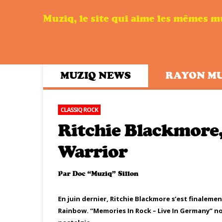
Muziq, le site qui aime les mêmes 
MUZIQ NEWS
RAYON M
CLASSIQ ROCK
Ritchie Blackmore,
Warrior
Par
Doc “Muziq” Sillon
En juin dernier, Ritchie Blackmore s’est finalemen
Rainbow. “Memories In Rock – Live In Germany” no