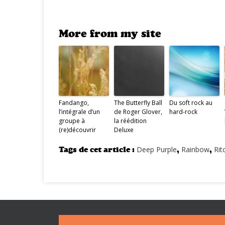
More from my site
Fandango,
The Butterfly Ball
Du soft rock au
l’intégrale d’un
de Roger Glover,
hard-rock
groupe à
la réédition
(re)découvrir
Deluxe
Tags de cet article :
Deep Purple
,
Rainbow
,
Rit