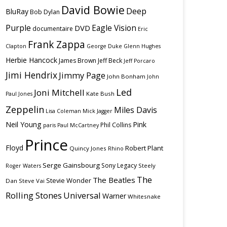
David Bowie
Deep
BluRay
Bob Dylan
Purple
Eagle Vision
DVD
documentaire
Eric
Frank Zappa
Clapton
George Duke
Glenn Hughes
Herbie Hancock
James Brown
Jeff Beck
Jeff Porcaro
Jimi Hendrix
Jimmy Page
John Bonham
John
Led
Joni Mitchell
Kate Bush
Paul Jones
Zeppelin
Miles Davis
Lisa Coleman
Mick Jagger
Neil Young
Pink
Phil Collins
paris
Paul McCartney
Prince
Floyd
Robert Plant
Quincy Jones
Rhino
Serge Gainsbourg
Sony Legacy
Steely
Roger Waters
The
The Beatles
Stevie Wonder
Dan
Steve Vai
Rolling Stones
Universal
Warner
Whitesnake