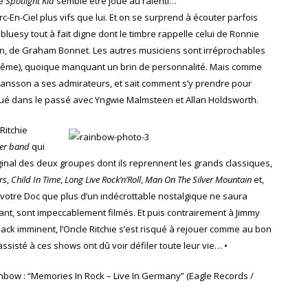
de
Spotlight Kid
semble être joué au ralenti…
En-Ciel plus vifs que lui. Et on se surprend à écouter parfois
luesy tout à fait digne dont le timbre rappelle celui de Ronnie
selon, de Graham Bonnet. Les autres musiciens sont irréprochables
 même), quoique manquant un brin de personnalité. Mais comme
Johansson a ses admirateurs, et sait comment s’y prendre pour
oué dans le passé avec Yngwie Malmsteen et Allan Holdsworth.
Ritchie
er band
qui
ginal des deux groupes dont ils reprennent les grands classiques,
rs
,
Child In Time
,
Long Live Rock’n’Roll
,
Man On The Silver Mountain
et,
 votre Doc que plus d’un indécrottable nostalgique ne saura
ssant, sont impeccablement filmés. Et puis contrairement à Jimmy
k imminent, l’Oncle Ritchie s’est risqué à rejouer comme au bon
assisté à ces shows ont dû voir défiler toute leur vie… •
nbow : “Memories In Rock – Live In Germany” (Eagle Records /