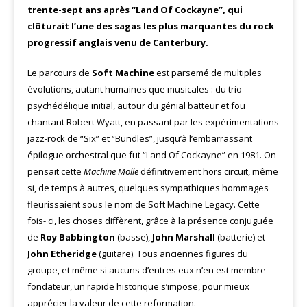
trente-sept ans après “Land Of Cockayne”, qui
clôturait l’une des sagas les plus marquantes du rock
progressif anglais venu de Canterbury.
Le parcours de
Soft Machine
est parsemé de multiples
évolutions, autant humaines que musicales : du trio
psychédélique initial, autour du génial batteur et fou
chantant Robert Wyatt, en passant par les expérimentations
jazz-rock de “Six” et “Bundles”, jusqu’à l’embarrassant
épilogue orchestral que fut “Land Of Cockayne” en 1981. On
pensait cette
Machine Molle
définitivement hors circuit, même
si, de temps à autres, quelques sympathiques hommages
fleurissaient sous le nom de Soft Machine Legacy. Cette
fois- ci, les choses diffèrent, grâce à la présence conjuguée
de
Roy Babbington
(basse),
John Marshall
(batterie) et
John Etheridge
(guitare). Tous anciennes figures du
groupe, et même si aucuns d’entres eux n’en est membre
fondateur, un rapide historique s’impose, pour mieux
apprécier la valeur de cette reformation.