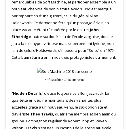
remarquables de Soft Machine, et participer ensemble à un
nouveau chapitre de son histoire avec “Bundles” marqué
par l’apparition d’une guitare, celle du génial Allan
Holdsworth. Ce dernier ne fera qu’un passage éclair, sa
place vacante étant récupérée par le discret
John
Etheridge
, autre surdoué issu de l’école anglaise, dont le
jeu à la fois hyper virtuose mais superbement lyrique, non
loin de celui d’Holdsworth, s’imposera pour “Softs” en 1975.
Cet album réunira enfin nos trois protagonistes du moment.
Soft Machine 2018 sur scène
“
Hidden Details
” creuse toujours ce sillon jazz-rock. Le
quartette en décline maintenant des variantes plus
actuelles grâce à un nouveau venu, le saxophoniste et
claviériste
Theo Travis,
quatrième membre et benjamin du
groupe. Compagnon régulier de Robert Fripp et Steven
Wilson,
Travis
n’est pas un inconnu de la scène musicale