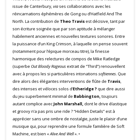
issue de Canterbury
,
via
ses collaborations avec les
réincarnations éphémères de Gong ou d’Hatfield And The
North. La contribution de
Theo
Travis
est décisive, tant par
son écriture soignée que par son aptitude à mélanger
habilement anciennes et nouvelles textures sonores. Entre
la puissance d’un King Crimson, à laquelle on pense souvent
(notamment pour l’épique morceau titre), la finesse
harmonique des relectures de compos de Mike Ratledge
(superbe
Out Bloody Rageous
extrait de “Third”) renouvellent
avec à propos les si particulières intonations
softiennes
. Que
dire alors des élégantes interventions de flûte de
Travis
,
des intenses et véloces solos d’
Etheridge ?
que dire aussi
du jeu superbement minimal de
Babbington,
toujours
autant complice avec
John
Marshall,
dont le drive élastique
et groovy n’a pas pris une ride ? “Hidden Details” est à
apprécier sans une ombre de nostalgie, juste le plaisir d’une
musique qui, pour reprendre une formule familière de Soft
Machine, est bien «
Alive And Well »
. •