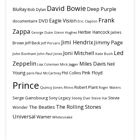
David Bowie
Deep Purple
BluRay
Bob Dylan
Frank
Eagle Vision
DVD
documentaire
Eric Clapton
Zappa
Herbie Hancock
James
George Duke
Glenn Hughes
Jimi Hendrix
Jimmy Page
Brown
Jeff Beck
Jeff Porcaro
Led
Joni Mitchell
John Bonham
Kate Bush
John Paul Jones
Zeppelin
Miles Davis
Neil
Lisa Coleman
Mick Jagger
Young
Pink Floyd
Phil Collins
paris
Paul McCartney
Prince
Robert Plant
Quincy Jones
Rhino
Roger Waters
Serge Gainsbourg
Stevie
Sony Legacy
Steely Dan
Steve Vai
The Rolling Stones
The Beatles
Wonder
Universal
Warner
Whitesnake