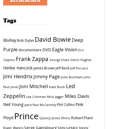
Tags
David Bowie
Deep
BluRay
Bob Dylan
Purple
Eagle Vision
DVD
documentaire
Eric
Frank Zappa
Clapton
George Duke
Glenn Hughes
Herbie Hancock
James Brown
Jeff Beck
Jeff Porcaro
Jimi Hendrix
Jimmy Page
John Bonham
John
Led
Joni Mitchell
Kate Bush
Paul Jones
Zeppelin
Miles Davis
Lisa Coleman
Mick Jagger
Neil Young
Pink
Phil Collins
paris
Paul McCartney
Prince
Floyd
Robert Plant
Quincy Jones
Rhino
Serge Gainsbourg
Sony Legacy
Steely
Roger Waters