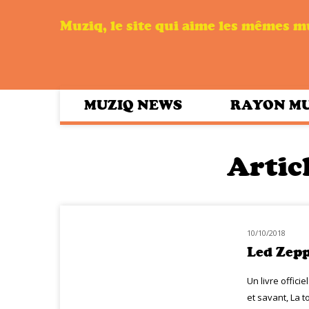
Muziq, le site qui aime les mêmes 
MUZIQ NEWS
RAYON M
Articl
10/10/2018
MUZIQ BOOK
Led Zepp
Un livre offici
et savant, La t