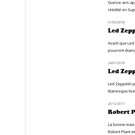
Quinze ans ap
réédité en Supe
01/03/2018
MUZIQ NEWS
Led Zepp
Avant que Led 
pourront étanch
24/01/2018
NOUVEAUTÉS
Led Zepp
Led Zeppelin p
titanesque liv
20/12/2017
MUZIQ NEWS
Robert P
La bonne maiso
Robert Plant et