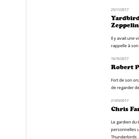
25/11/2017
CLASSIQ ROCK
Yardbirds
Zeppelin
Il y avait une 
rappelle à son
16/10/2017
NOUVEAUTÉS
Robert Pl
Fort de son on
de regarder de
21/05/2017
CLASSIQ ROCK
Chris Fa
Le gardien du 
personnelles u
Thunderbirds ..