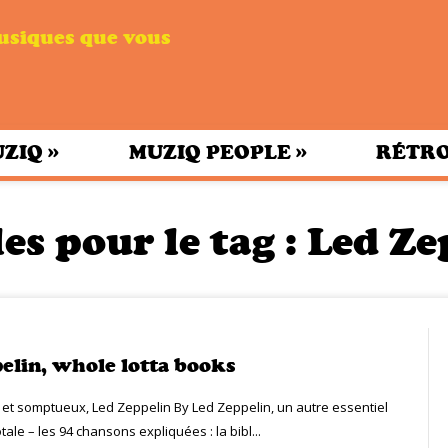
musiques que vous
»
»
UZIQ
MUZIQ PEOPLE
RÉTRO
es pour le tag :
Led Ze
elin, whole lotta books
el et somptueux, Led Zeppelin By Led Zeppelin, un autre essentiel
otale – les 94 chansons expliquées : la bibl...