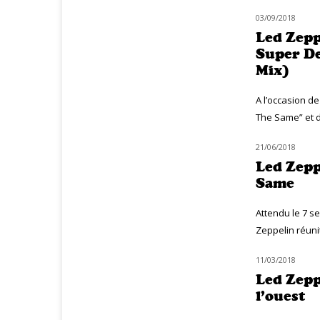
03/09/2018
CLASSIQ ROCK
Led Zepp
Super De
Mix)
A l’occasion d
The Same” et d
21/06/2018
NOUVEAUTÉS
Led Zepp
Same
Attendu le 7 s
Zeppelin réunit
11/03/2018
CLASSIQ ROCK
Led Zeppe
l’ouest