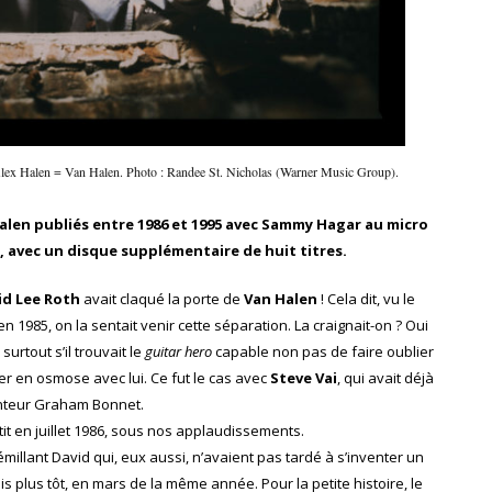
x Halen = Van Halen. Photo : Randee St. Nicholas (Warner Music Group).
Halen publiés entre 1986 et 1995 avec Sammy Hagar au micro
, avec un disque supplémentaire de huit titres.
id Lee Roth
avait claqué la porte de
Van Halen
! Cela dit, vu le
985, on la sentait venir cette séparation. La craignait-on ? Oui
urtout s’il trouvait le
guitar hero
capable non pas de faire oublier
er en osmose avec lui. Ce fut le cas avec
Steve Vai
, qui avait déjà
hanteur Graham Bonnet.
tit en juillet 1986, sous nos applaudissements.
illant David qui, eux aussi, n’avaient pas tardé à s’inventer un
is plus tôt, en mars de la même année. Pour la petite histoire, le