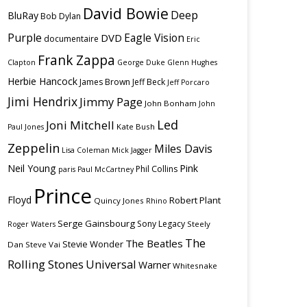
David Bowie
Deep
BluRay
Bob Dylan
Purple
Eagle Vision
DVD
documentaire
Eric
Frank Zappa
Clapton
George Duke
Glenn Hughes
Herbie Hancock
James Brown
Jeff Beck
Jeff Porcaro
Jimi Hendrix
Jimmy Page
John Bonham
John
Led
Joni Mitchell
Kate Bush
Paul Jones
Zeppelin
Miles Davis
Lisa Coleman
Mick Jagger
Neil Young
Pink
Phil Collins
paris
Paul McCartney
Prince
Floyd
Robert Plant
Quincy Jones
Rhino
Serge Gainsbourg
Sony Legacy
Steely
Roger Waters
The
The Beatles
Stevie Wonder
Dan
Steve Vai
Rolling Stones
Universal
Warner
Whitesnake