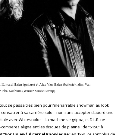
dward Halen (guitare) et Alex Van Halen (batterie), alias Van
ar Ieka Aoshima (Warner Music Group).
 tout se passa très bien pour l’inénarrable showman au look
se consacrer à sa carrière solo – non sans accepter d’abord une
ale avec Whitesnake –, la machine se grippa, et D.L.R. ne
compères alignaient les disques de platine : de “5150” à
et
“For Unlawful Carnal Knowledge”
en 1991, ce sont plus de