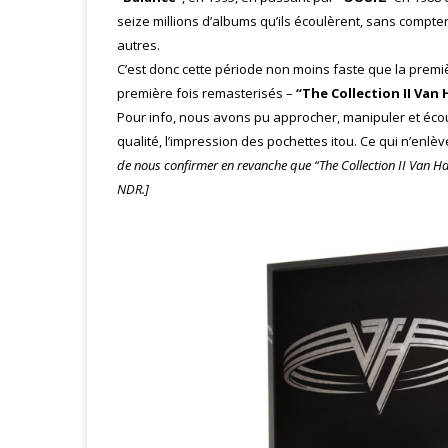
seize millions d’albums qu’ils écoulèrent, sans compt
autres.
C’est donc cette période non moins faste que la premiè
première fois remasterisés –
“The Collection II Van
Pour info, nous avons pu approcher, manipuler et écout
qualité, l’impression des pochettes itou. Ce qui n’enlè
de nous confirmer en revanche que “The Collection II Van Ha
NDR.]