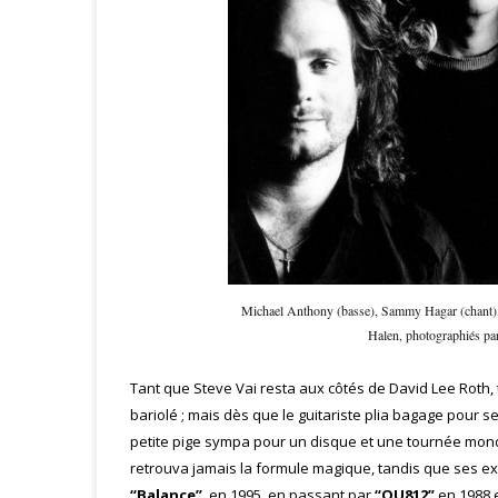
Michael Anthony (basse), Sammy Hagar (chant), E
Halen, photographiés p
Tant que Steve Vai resta aux côtés de David Lee Roth,
bariolé ; mais dès que le guitariste plia bagage pour 
petite pige sympa pour un disque et une tournée mondi
retrouva jamais la formule magique, tandis que ses ex-
“Balance”
, en 1995, en passant par
“OU812”
en 1988 