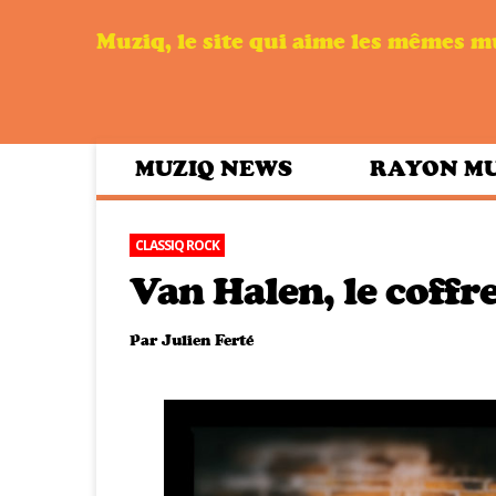
Muziq, le site qui aime les mêmes 
MUZIQ NEWS
RAYON M
CLASSIQ ROCK
Van Halen, le coffr
Par
Julien Ferté