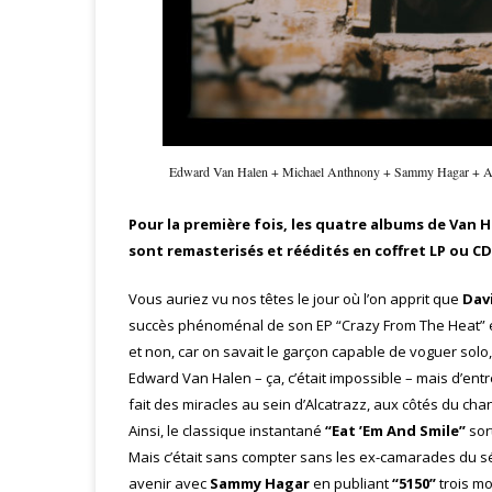
Edward Van Halen + Michael Anthnony + Sammy Hagar + Ale
Pour la première fois, les quatre albums de Van 
sont remasterisés et réédités en coffret LP ou CD
Vous auriez vu nos têtes le jour où l’on apprit que
Dav
succès phénoménal de son EP “Crazy From The Heat” en 1
et non, car on savait le garçon capable de voguer solo, s
Edward Van Halen – ça, c’était impossible – mais d’entr
fait des miracles au sein d’Alcatrazz, aux côtés du c
Ainsi, le classique instantané
“Eat ’Em And Smile”
sor
Mais c’était sans compter sans les ex-camarades du sém
avenir avec
Sammy Hagar
en publiant
“5150”
trois mo