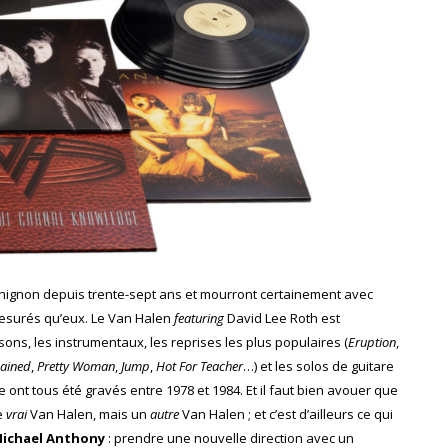
e chignon depuis trente-sept ans et mourront certainement avec
mesurés qu’eux. Le Van Halen
featuring
David Lee Roth est
sons, les instrumentaux, les reprises les plus populaires (
Eruption
,
ained
,
Pretty Woman
,
Jump
,
Hot For Teacher
…) et les solos de guitare
 ont tous été gravés entre 1978 et 1984. Et il faut bien avouer que
le
vrai
Van Halen, mais un
autre
Van Halen ; et c’est d’ailleurs ce qui
ichael Anthony
: prendre une nouvelle direction avec un