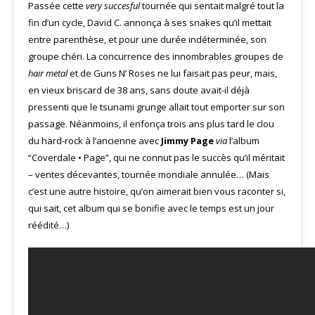
Passée cette
very succesful
tournée qui sentait malgré tout la
fin d’un cycle, David C. annonça à ses snakes qu’il mettait
entre parenthèse, et pour une durée indéterminée, son
groupe chéri. La concurrence des innombrables groupes de
hair metal
et de Guns N’ Roses ne lui faisait pas peur, mais,
en vieux briscard de 38 ans, sans doute avait-il déjà
pressenti que le tsunami grunge allait tout emporter sur son
passage. Néanmoins, il enfonça trois ans plus tard le clou
du hard-rock à l’ancienne avec
Jimmy Page
via
l’album
“Coverdale • Page”, qui ne connut pas le succès qu’il méritait
– ventes décevantes, tournée mondiale annulée… (Mais
c’est une autre histoire, qu’on aimerait bien vous raconter si,
qui sait, cet album qui se bonifie avec le temps est un jour
réédité…)