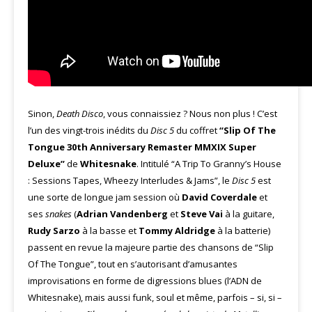
Sinon,
Death Disco
, vous connaissiez ? Nous non plus ! C’est
l’un des vingt-trois inédits du
Disc 5
du coffret
“Slip Of The
Tongue 30th Anniversary Remaster MMXIX Super
Deluxe”
de
Whitesnake
. Intitulé “A Trip To Granny’s House
: Sessions Tapes, Wheezy Interludes & Jams”, le
Disc 5
est
une sorte de longue jam session où
David Coverdale
et
ses
snakes
(
Adrian Vandenberg
et
Steve Vai
à la guitare,
Rudy Sarzo
à la basse et
Tommy Aldridge
à la batterie)
passent en revue la majeure partie des chansons de “Slip
Of The Tongue”, tout en s’autorisant d’amusantes
improvisations en forme de digressions blues (l’ADN de
Whitesnake), mais aussi funk, soul et même, parfois – si, si –