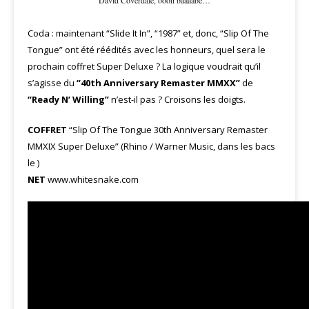
David Coverdale, oooh baaaabe…
Coda : maintenant “Slide It In”, “1987” et, donc, “Slip Of The
Tongue” ont été réédités avec les honneurs, quel sera le
prochain coffret Super Deluxe ? La logique voudrait qu’il
s’agisse du
“40th Anniversary Remaster MMXX”
de
“Ready N’ Willing”
n’est-il pas ? Croisons les doigts.
COFFRET
“Slip Of The Tongue 30th Anniversary Remaster
MMXIX Super Deluxe” (Rhino / Warner Music, dans les bacs
le )
NET
www.whitesnake.com