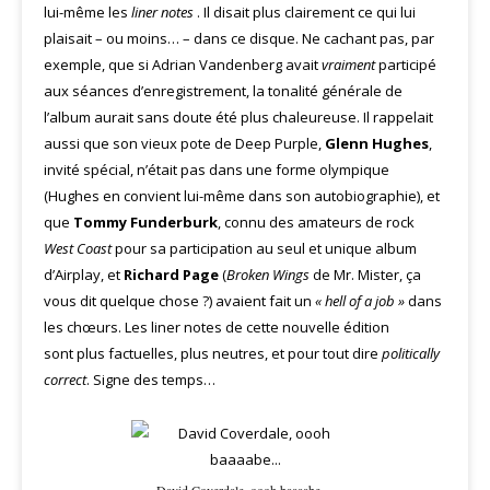
lui-même les
liner notes
. Il disait plus clairement ce qui lui
plaisait – ou moins… – dans ce disque. Ne cachant pas, par
exemple, que si Adrian Vandenberg avait
vraiment
participé
aux séances d’enregistrement, la tonalité générale de
l’album aurait sans doute été plus chaleureuse. Il rappelait
aussi que son vieux pote de Deep Purple,
Glenn Hughes
,
invité spécial, n’était pas dans une forme olympique
(Hughes en convient lui-même dans son autobiographie), et
que
Tommy Funderburk
, connu des amateurs de rock
West Coast
pour sa participation au seul et unique album
d’Airplay, et
Richard Page
(
Broken Wings
de Mr. Mister, ça
vous dit quelque chose ?) avaient fait un
« hell of a job »
dans
les chœurs. Les liner notes de cette nouvelle édition
sont plus factuelles, plus neutres, et pour tout dire
politically
correct
. Signe des temps…