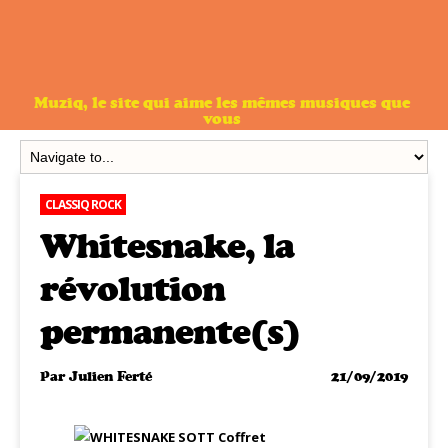
Muziq, le site qui aime les mêmes musiques que
vous
CLASSIQ ROCK
Whitesnake, la
révolution
permanente(s)
Par
Julien Ferté
21/09/2019