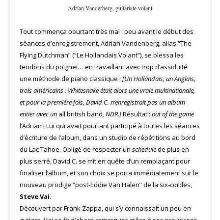
Adrian Vanderberg, guitariste volant
Tout commença pourtant très mal : peu avant le début des
séances d’enregistrement, Adrian Vandenberg, alias “The
Flying Dutchman” (“Le Hollandais Volant”), se blessa les
tendons du poignet… en travaillant avec trop d’assiduité
une méthode de piano classique !
[Un Hollandais, un Anglais,
trois américains : Whitesnake était alors une vraie multinationale,
et pour la première fois, David C. n’enregistrait pas un album
entier avec un
all british band
, NDR.]
Résultat :
out of the game
l’Adrian ! Lui qui avait pourtant participé à toutes les séances
d’écriture de l’album, dans un studio de répétitions au bord
du Lac Tahoe. Obligé de respecter un
schedule
de plus en
plus serré, David C. se mit en quête d’un remplaçant pour
finaliser l’album, et son choix se porta immédiatement sur le
nouveau prodige “post-Eddie Van Halen” de la six-cordes,
Steve Vai
.
Découvert par Frank Zappa, qui s’y connaissait un peu en