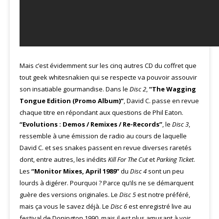
Mais c’est évidemment sur les cinq autres CD du coffret que
tout geek whitesnakien qui se respecte va pouvoir assouvir
son insatiable gourmandise. Dans le
Disc 2
,
“The Wagging
Tongue Edition (Promo Album)”
, David C. passe en revue
chaque titre en répondant aux questions de Phil Eaton.
“Evolutions : Demos / Remixes / Re-Records”
, le
Disc 3
,
ressemble à une émission de radio au cours de laquelle
David C. et ses snakes passent en revue diverses raretés
dont, entre autres, les inédits
Kill For The Cut
et
Parking Ticket
.
Les
“Monitor Mixes, April 1989”
du
Disc 4
sont un peu
lourds à digérer. Pourquoi ? Parce qu’ils ne se démarquent
guère des versions originales. Le
Disc 5
est notre préféré,
mais ça vous le savez déjà. Le
Disc 6
est enregistré live au
festival de Donington 1990, mais il est plus amusant à voir