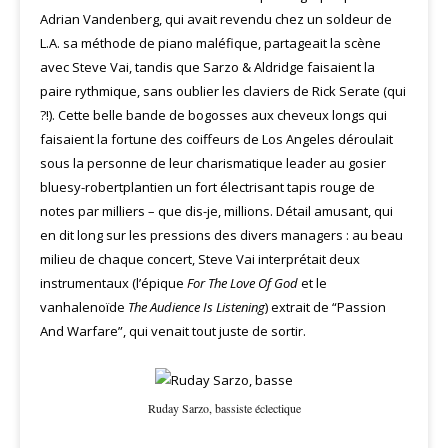
Adrian Vandenberg, qui avait revendu chez un soldeur de
L.A. sa méthode de piano maléfique, partageait la scène
avec Steve Vai, tandis que Sarzo & Aldridge faisaient la
paire rythmique, sans oublier les claviers de Rick Serate (qui
?!). Cette belle bande de bogosses aux cheveux longs qui
faisaient la fortune des coiffeurs de Los Angeles déroulait
sous la personne de leur charismatique leader au gosier
bluesy-robertplantien un fort électrisant tapis rouge de
notes par milliers – que dis-je, millions. Détail amusant, qui
en dit long sur les pressions des divers managers : au beau
milieu de chaque concert, Steve Vai interprétait deux
instrumentaux (l’épique
For The Love Of God
et le
vanhalenoïde
The Audience Is Listening
) extrait de “Passion
And Warfare”, qui venait tout juste de sortir.
Ruday Sarzo, bassiste éclectique