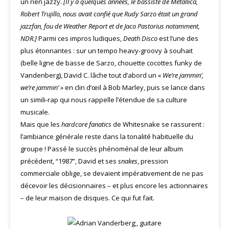
un rien jazzy.
[Il y a quelques années, le bassiste de Metallica,
Robert Trujillo, nous avait confié que Rudy Sarzo était un grand
jazzfan, fou de Weather Report et de Jaco Pastorius notamment,
NDR.]
Parmi ces impros ludiques,
Death Disco
est l’une des
plus étonnantes : sur un tempo heavy-groovy à souhait
(belle ligne de basse de Sarzo, chouette cocottes funky de
Vandenberg), David C. lâche tout d’abord un
« We’re jammin’,
we’re jammin’ »
en clin d’œil à Bob Marley, puis se lance dans
un simili-rap qui nous rappelle l’étendue de sa culture
musicale.
Mais que les
hardcore fanatics
de Whitesnake se rassurent :
l’ambiance générale reste dans la tonalité habituelle du
groupe ! Passé le succès phénoménal de leur album
précédent, “1987”, David et ses
snakes
, pression
commerciale oblige, se devaient impérativement de ne pas
décevoir les décisionnaires – et plus encore les actionnaires
– de leur maison de disques. Ce qui fut fait.