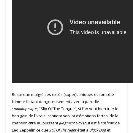
Reste que malgré ses excès (super)soniques et son côté
frimeur flirtant dangereusement avec la parodie
spinaltapesque
, “Slip Of The Tongue”, si l’on veut bien trier le
bon gain de l’ivraie, contient son lot d’émotions fortes, de la
chanson-titre au puissant
Judgment Day
(qui est à
Kashmir
de
Led Zeppelin ce que
Still Of The Night
était à
Black Dog
et