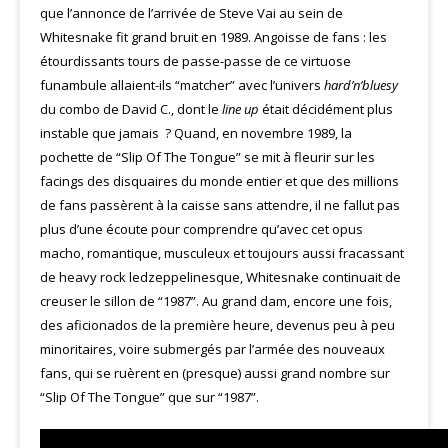
que l’annonce de l’arrivée de Steve Vai au sein de
Whitesnake fit grand bruit en 1989. Angoisse de fans : les
étourdissants tours de passe-passe de ce virtuose
funambule allaient-ils “matcher” avec l’univers
hard’n’bluesy
du combo de David C., dont le
line up
était décidément plus
instable que jamais ? Quand, en novembre 1989, la
pochette de “Slip Of The Tongue” se mit à fleurir sur les
facings des disquaires du monde entier et que des millions
de fans passèrent à la caisse sans attendre, il ne fallut pas
plus d’une écoute pour comprendre qu’avec cet opus
macho, romantique, musculeux et toujours aussi fracassant
de heavy rock ledzeppelinesque, Whitesnake continuait de
creuser le sillon de “1987”. Au grand dam, encore une fois,
des aficionados de la première heure, devenus peu à peu
minoritaires, voire submergés par l’armée des nouveaux
fans, qui se ruèrent en (presque) aussi grand nombre sur
“Slip Of The Tongue” que sur “1987”.