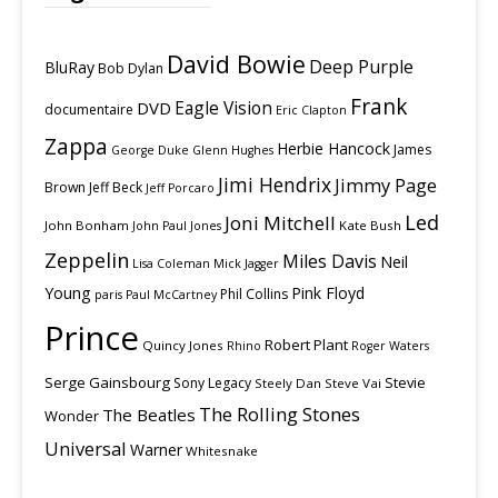
David Bowie
Deep Purple
BluRay
Bob Dylan
Frank
Eagle Vision
DVD
documentaire
Eric Clapton
Zappa
Herbie Hancock
James
George Duke
Glenn Hughes
Jimi Hendrix
Jimmy Page
Brown
Jeff Beck
Jeff Porcaro
Led
Joni Mitchell
John Bonham
Kate Bush
John Paul Jones
Zeppelin
Miles Davis
Neil
Lisa Coleman
Mick Jagger
Young
Pink Floyd
Phil Collins
paris
Paul McCartney
Prince
Robert Plant
Quincy Jones
Rhino
Roger Waters
Serge Gainsbourg
Stevie
Sony Legacy
Steely Dan
Steve Vai
The Rolling Stones
The Beatles
Wonder
Universal
Warner
Whitesnake