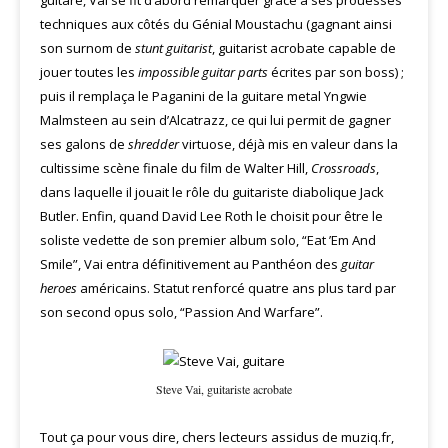
guitare, Vai se fit d’abord remarquer grâce à ses prouesses
techniques aux côtés du Génial Moustachu (gagnant ainsi
son surnom de
stunt guitarist
, guitarist acrobate capable de
jouer toutes les
impossible guitar parts
écrites par son boss) ;
puis il remplaça le Paganini de la guitare metal Yngwie
Malmsteen au sein d’Alcatrazz, ce qui lui permit de gagner
ses galons de
shredder
virtuose, déjà mis en valeur dans la
cultissime scène finale du film de Walter Hill,
Crossroads
,
dans laquelle il jouait le rôle du guitariste diabolique Jack
Butler. Enfin, quand David Lee Roth le choisit pour être le
soliste vedette de son premier album solo, “Eat ’Em And
Smile”, Vai entra définitivement au Panthéon des
guitar
heroes
américains. Statut renforcé quatre ans plus tard par
son second opus solo, “Passion And Warfare”.
Steve Vai, guitariste acrobate
Tout ça pour vous dire, chers lecteurs assidus de muziq.fr,