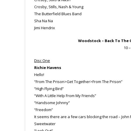
Crosby, Stills, Nash & Young
The Butterfield Blues Band
Sha Na Na
Jimi Hendrix
Woodstock – Back To The G
10 –
Disc One
Richie Havens
Hello!
“From The Prison>Get Together>From The Prison”
“High Flying Bird”
“With A Little Help From My Friends”
“Handsome Johnny”
“Freedom”
It seems there are a few cars blocking the road – John 
Sweetwater
“Look Out”