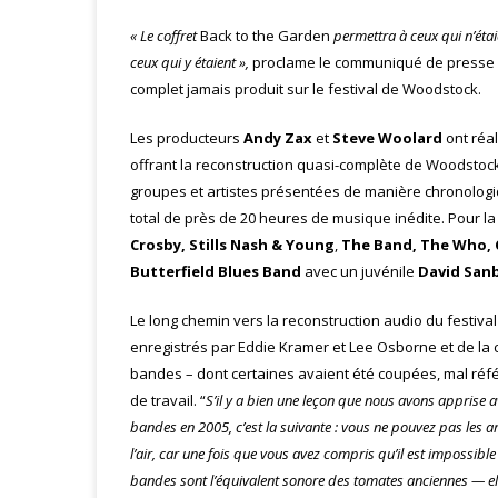
« Le coffret
Back to the Garden
permettra à ceux qui n’étai
ceux qui y étaient »,
proclame le communiqué de presse a
complet jamais produit sur le festival de Woodstock.
Les producteurs
Andy Zax
et
Steve Woolard
ont réal
offrant la reconstruction quasi-complète de Woodstoc
groupes et artistes présentées de manière chronologiqu
total de près de 20 heures de musique inédite. Pour la 
Crosby, Stills Nash & Young
,
The Band, The Who, 
Butterfield Blues Band
avec un juvénile
David San
Le long chemin vers la reconstruction audio du festiva
enregistrés par Eddie Kramer et Lee Osborne et de la c
bandes – dont certaines avaient été coupées, mal réfé
de travail. “
S’il y a bien une leçon que nous avons apprise
bandes en 2005, c’est la suivante : vous ne pouvez pas les a
l’air, car une fois que vous avez compris qu’il est impossib
bandes sont l’équivalent sonore des tomates anciennes — elles