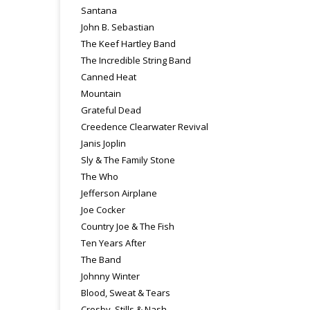
Santana
John B. Sebastian
The Keef Hartley Band
The Incredible String Band
Canned Heat
Mountain
Grateful Dead
Creedence Clearwater Revival
Janis Joplin
Sly & The Family Stone
The Who
Jefferson Airplane
Joe Cocker
Country Joe & The Fish
Ten Years After
The Band
Johnny Winter
Blood, Sweat & Tears
Crosby, Stills & Nash