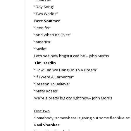
“Day Song”
“Two Worlds”
Bert Sommer
“Jennifer”
“And When It’s Over”
“America”
“Smile”
Let’s see how bright it can be – John Morris
Tim Hardin
“How Can We Hang On To A Dream”
“If I Were A Carpenter”
“Reason To Believe”
“Misty Roses”
We’re a pretty big city right now– John Morris
Disc Two
Somebody, somewhere is giving out some flat blue aci
Ravi Shankar