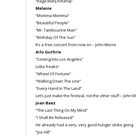
“Raga Manj Kmahaj”
Melanie
“Momma Momma”
“Beautiful People”
“Mr. Tambourine Man”
“Birthday Of The Sun”
It’s a free concert from now on – John Morris
Arlo Guthrie
“Coming Into Los Angeles”
Lotta freaks!
“Wheel Of Fortune”
“Walking Down The Line”
“Every Hand In The Land”
Let’s just make the festival, not the other stuff – John M
Joan Baez
“The Last Thing On My Mind”
“I Shall Be Released”
He already had a very, very good hunger strike going
“Joe Hill”