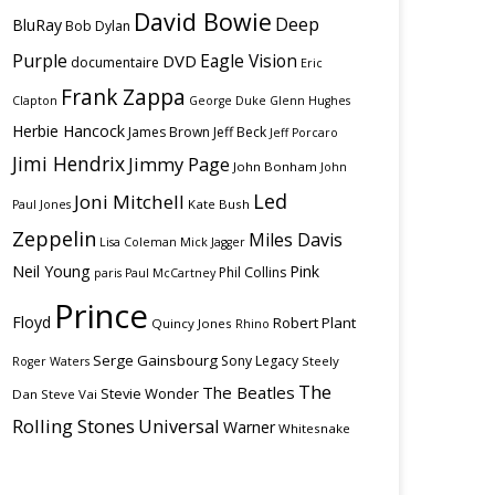
David Bowie
Deep
BluRay
Bob Dylan
Purple
Eagle Vision
DVD
documentaire
Eric
Frank Zappa
Clapton
George Duke
Glenn Hughes
Herbie Hancock
James Brown
Jeff Beck
Jeff Porcaro
Jimi Hendrix
Jimmy Page
John Bonham
John
Led
Joni Mitchell
Kate Bush
Paul Jones
Zeppelin
Miles Davis
Lisa Coleman
Mick Jagger
Neil Young
Pink
Phil Collins
paris
Paul McCartney
Prince
Floyd
Robert Plant
Quincy Jones
Rhino
Serge Gainsbourg
Sony Legacy
Steely
Roger Waters
The
The Beatles
Stevie Wonder
Dan
Steve Vai
Rolling Stones
Universal
Warner
Whitesnake