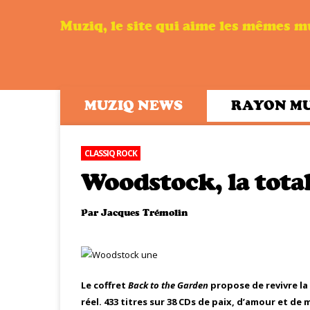
Muziq, le site qui aime les mêmes 
MUZIQ NEWS
RAYON M
CLASSIQ ROCK
Woodstock, la total
Par
Jacques Trémolin
Le coffret
Back to the Garden
propose de revivre la
réel. 433 titres sur 38 CDs de paix, d’amour et de