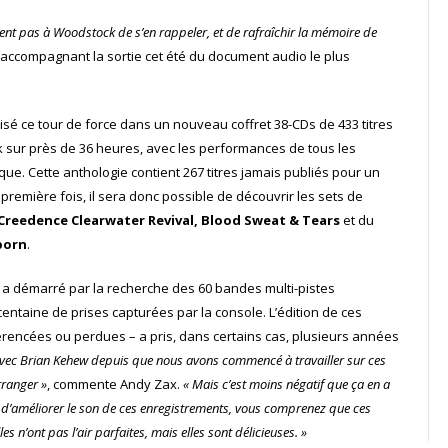
ent pas à Woodstock de s’en rappeler, et de rafraîchir la mémoire de
ccompagnant la sortie cet été du document audio le plus
isé ce tour de force dans un nouveau coffret 38-CDs de 433 titres
k sur près de 36 heures, avec les performances de tous les
e. Cette anthologie contient 267 titres jamais publiés pour un
première fois, il sera donc possible de découvrir les sets de
Creedence Clearwater Revival, Blood Sweat & Tears
et du
born
.
l a démarré par la recherche des 60 bandes multi-pistes
entaine de prises capturées par la console. L’édition de ces
rencées ou perdues – a pris, dans certains cas, plusieurs années
 avec Brian Kehew depuis que nous avons commencé à travailler sur ces
rranger »
, commente Andy Zax.
« Mais c’est moins négatif que ça en a
le d’améliorer le son de ces enregistrements, vous comprenez que ces
 n’ont pas l’air parfaites, mais elles sont délicieuses. »