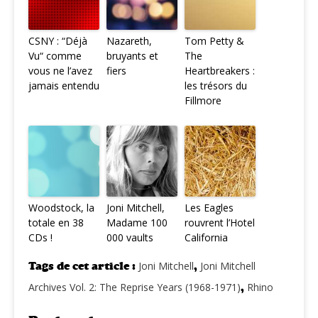
CSNY : “Déjà
Nazareth,
Tom Petty &
Vu“ comme
bruyants et
The
vous ne l’avez
fiers
Heartbreakers :
jamais entendu
les trésors du
Fillmore
Woodstock, la
Joni Mitchell,
Les Eagles
totale en 38
Madame 100
rouvrent l’Hotel
CDs !
000 vaults
California
Tags de cet article :
Joni Mitchell
,
Joni Mitchell
Archives Vol. 2: The Reprise Years (1968-1971)
,
Rhino