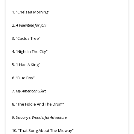
1. “Chelsea Morning”
2. A Valentine for Joni
3. “Cactus Tree”
4. “Night In The City”
5. “I Had A King”
6. “Blue Boy”
7. My American Skirt
8. “The Fiddle And The Drum”
9. Spoony’s Wonderful Adventure
10. “That Song About The Midway”