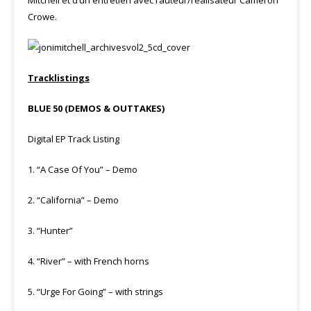
Mitchell et d’un entretien avec l’auteur/réalisateur Cameron
Crowe.
Tracklistings
BLUE 50 (DEMOS & OUTTAKES)
Digital EP Track Listing
1.
“A Case Of You” – Demo
2.
“California” – Demo
3.
“Hunter”
4.
“River” – with French horns
5.
“Urge For Going” – with strings