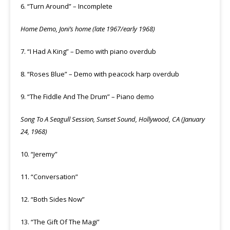
6. “Turn Around” – Incomplete
Home Demo, Joni’s home (late 1967/early 1968)
7. “I Had A King” – Demo with piano overdub
8. “Roses Blue” – Demo with peacock harp overdub
9. “The Fiddle And The Drum” – Piano demo
Song To A Seagull Session, Sunset Sound, Hollywood, CA (January
24, 1968)
10. “Jeremy”
11. “Conversation”
12. “Both Sides Now”
13. “The Gift Of The Magi”