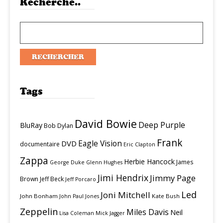
Recherche..
Tags
David Bowie
Deep Purple
BluRay
Bob Dylan
Frank
Eagle Vision
DVD
documentaire
Eric Clapton
Zappa
Herbie Hancock
James
George Duke
Glenn Hughes
Jimi Hendrix
Jimmy Page
Brown
Jeff Beck
Jeff Porcaro
Led
Joni Mitchell
John Bonham
Kate Bush
John Paul Jones
Zeppelin
Miles Davis
Neil
Lisa Coleman
Mick Jagger