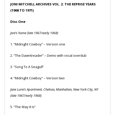
JONI MITCHELL ARCHIVES VOL. 2: THE REPRISE YEARS
(1968 TO 1971)
Disc One
Joni’s home (late 1967/early 1968)
1. “Midnight Cowboy” – Version one
2. “The Dawntreader” – Demo with vocal overdub
3. “Song To A Seagull”
4. “Midnight Cowboy” – Version two
Jane Lurie’s Apartment, Chelsea, Manhattan, New York City, NY
(late 1967/early 1968)
5. “The Way It Is”