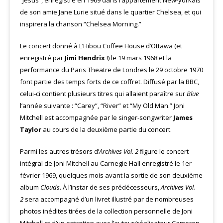
“Jesus”, enregistré en 1969 dans l’appartement New-yorkais
de son amie Jane Lurie situé dans le quartier Chelsea, et qui
inspirera la chanson “Chelsea Morning.”
Le concert donné à L’Hibou Coffee House d’Ottawa (et
enregistré par
Jimi Hendrix
!) le 19 mars 1968 et la
performance du Paris Theatre de Londres le 29 octobre 1970
font partie des temps forts de ce coffret. Diffusé par la BBC,
celui-ci contient plusieurs titres qui allaient paraître sur
Blue
l’année suivante : “Carey”, “River” et “My Old Man.” Joni
Mitchell est accompagnée par le singer-songwriter
James
Taylor
au cours de la deuxième partie du concert.
Parmi les autres trésors d’
Archives Vol. 2
figure le concert
intégral de Joni Mitchell au Carnegie Hall enregistré le 1er
février 1969, quelques mois avant la sortie de son deuxième
album
Clouds
. À l’instar de ses prédécesseurs,
Archives Vol.
2
sera accompagné d’un livret illustré par de nombreuses
photos inédites tirées de la collection personnelle de Joni