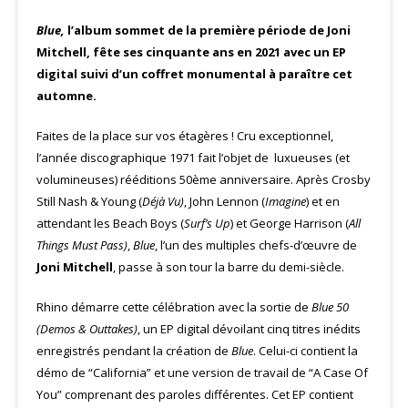
Blue,
l’album sommet de la première période de Joni
Mitchell, fête ses cinquante ans en 2021 avec un EP
digital suivi d’un coffret monumental à paraître cet
automne.
Faites de la place sur vos étagères ! Cru exceptionnel,
l’année discographique 1971 fait l’objet de
luxueuses (et
volumineuses) rééditions 50ème anniversaire. Après Crosby
Still Nash & Young (
Déjà Vu)
, John Lennon (
Imagine
) et en
attendant les Beach Boys (
Surf’s Up
) et George Harrison (
All
Things Must Pass)
,
Blue
, l’un des multiples chefs-d’œuvre de
Joni Mitchell
, passe à son tour la barre du demi-siècle.
Rhino démarre cette célébration avec la sortie de
Blue 50
(Demos & Outtakes)
, un EP digital dévoilant cinq titres inédits
enregistrés pendant la création de
Blue
. Celui-ci contient la
démo de “California” et une version de travail de “A Case Of
You” comprenant des paroles différentes. Cet EP contient