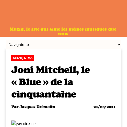
Muziq, le site qui aime les mêmes musiques que
vous
MUZIQ NEWS
Joni Mitchell, le
« Blue » de la
cinquantaine
Par
Jacques Trémolin
21/06/2021