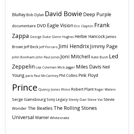
David Bowie
Deep Purple
BluRay
Bob Dylan
Frank
Eagle Vision
DVD
documentaire
Eric Clapton
Zappa
Herbie Hancock
James
George Duke
Glenn Hughes
Jimi Hendrix
Jimmy Page
Brown
Jeff Beck
Jeff Porcaro
Led
Joni Mitchell
John Bonham
Kate Bush
John Paul Jones
Zeppelin
Miles Davis
Neil
Lisa Coleman
Mick Jagger
Young
Pink Floyd
Phil Collins
paris
Paul McCartney
Prince
Robert Plant
Quincy Jones
Rhino
Roger Waters
Serge Gainsbourg
Stevie
Sony Legacy
Steely Dan
Steve Vai
The Rolling Stones
The Beatles
Wonder
Universal
Warner
Whitesnake