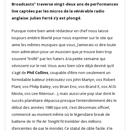
Broadcasts” traverse vingt-deux ans de performances
live captées par les micros de la vénérable radio
anglaise. Julien Ferté s’y est plongé.
Puisque notre bien aimé rédacteur en chef nous laisse
toujours entière liberté pour nous exprimer sur le site qui
aime les mêmes musques que vous, j’aimerais ici dire toute
mon admiration pour un musicien que je trouve bien trop
souvent “trollé” par les haters à la petite semaine qui
sévissent sur le net. Vous avez bien sûre déjà deviné qu’il
s’agit de
Phil Collins
, coupable d’être non seulement un
formidable batteur (réécoutez vos John Martyn, vos Robert
Plant, vos Philip Bailey, vos Brian Eno, vos Brand X, vos Al Di
Meola, vos Lee Ritenour…), mais aussi une pop star dont le
succès planétaire dépassa presque l’entendemment dès le
début des années 1980 (qui ont, c’est désormais officiel,
commencé au moment même où le légendaire break de
batterie de
In The Air Tonight
fit trembler des millions
d’enceintes de par le monde). Ce statut de cible facile, il le