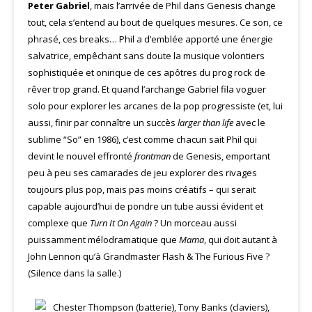
Peter Gabriel
, mais l’arrivée de Phil dans Genesis change
tout, cela s’entend au bout de quelques mesures. Ce son, ce
phrasé, ces breaks… Phil a d’emblée apporté une énergie
salvatrice, empêchant sans doute la musique volontiers
sophistiquée et onirique de ces apôtres du prog rock de
rêver trop grand. Et quand l’archange Gabriel fila voguer
solo pour explorer les arcanes de la pop progressiste (et, lui
aussi, finir par connaître un succès
larger than life
avec le
sublime “So” en 1986), c’est comme chacun sait Phil qui
devint le nouvel effronté
frontman
de Genesis, emportant
peu à peu ses camarades de jeu explorer des rivages
toujours plus pop, mais pas moins créatifs – qui serait
capable aujourd’hui de pondre un tube aussi évident et
complexe que
Turn It On Again
? Un morceau aussi
puissamment mélodramatique que
Mama
, qui doit autant à
John Lennon qu’à Grandmaster Flash & The Furious Five ?
(Silence dans la salle.)