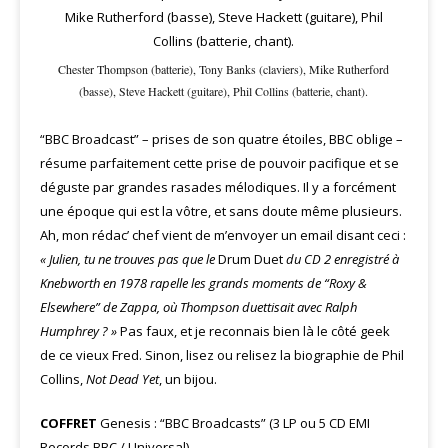
Chester Thompson (batterie), Tony Banks (claviers), Mike Rutherford
(basse), Steve Hackett (guitare), Phil Collins (batterie, chant).
“BBC Broadcast” – prises de son quatre étoiles, BBC oblige –
résume parfaitement cette prise de pouvoir pacifique et se
déguste par grandes rasades mélodiques. Il y a forcément
une époque qui est la vôtre, et sans doute même plusieurs.
Ah, mon rédac’ chef vient de m’envoyer un email disant ceci :
« Julien, tu ne trouves pas que le
Drum Duet
du CD 2 enregistré à
Knebworth en 1978 rapelle les grands moments de “Roxy &
Elsewhere” de Zappa, où Thompson duettisait avec Ralph
Humphrey ? »
Pas faux, et je reconnais bien là le côté geek
de ce vieux Fred. Sinon, lisez ou relisez la biographie de Phil
Collins,
Not Dead Yet
, un bijou.
COFFRET
Genesis : “BBC Broadcasts” (3 LP ou 5 CD EMI
Records BBC / Universal).