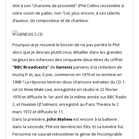
doit à son “charisme de proximité” (Phil Collins ressemble à
votre voisin de palier, non ?) et, plus encore, à ses talents
d’auteur, de compositeur et de chanteur.
Pourquoi ai-je ressenti le besoin de ne pas perdre le Phil
alors que je devrais plutôt vous détailler dans les grandes
largeurs les richesses des cinquante-deux titres du coffret
“BBC Broadcasts”
de
Genesis
parvenu à la rédaction de
muziq.fr et, qui, ô joie, commence en 1970 et se termine en
1998 ? La réponse tient en deux chansons extraites du CD 1 :
Let Us Know Make Love
, enregistrée en studio le 22 février
1970 et diffusée le 1er avril de la même année sur BBC Radio
2, et
Fountain Of Salmacis
, enregistré au Paris Theatre le 2
mars 1972 et diffusée le 11.
Dans la première,
John Mahew
est encore à la batterie ;
dans la seconde, Phil est derrière les fûts. Et sa lumière fut.
Personne ne saurait mésestimer le génie de l’incomprable