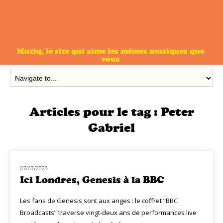
Muziq, le site qui aime les mêmes musiques que
vous
Articles pour le tag :
Peter
Gabriel
07/03/2023
CLASSIQ ROCK
Ici Londres, Genesis à la BBC
Les fans de Genesis sont aux anges : le coffret “BBC
Broadcasts” traverse vingt-deux ans de performances live