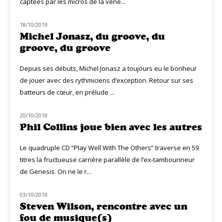
captées par les micros de la véné...
18/10/2019
MUZIQ INTERVIEW
Michel Jonasz, du groove, du
groove, du groove
Depuis ses débuts, Michel Jonasz a toujours eu le bonheur
de jouer avec des rythmiciens d’exception. Retour sur ses
batteurs de cœur, en prélude ...
20/10/2018
NOUVEAUTÉS
Phil Collins joue bien avec les autres
Le quadruple CD “Play Well With The Others” traverse en 59
titres la fructueuse carrière parallèle de l’ex-tambourineur
de Genesis. On ne le r...
03/10/2018
MUZIQ NEWS
Steven Wilson, rencontre avec un
fou de musique(s)