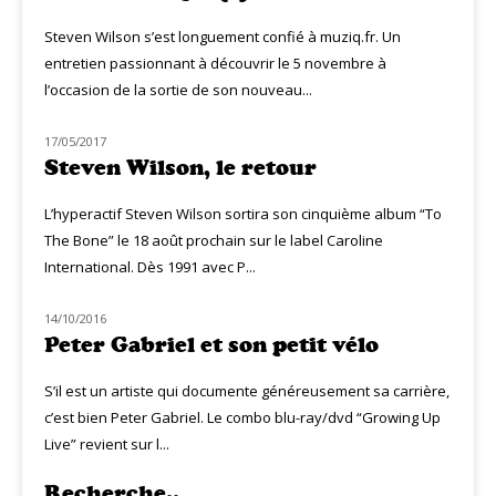
Steven Wilson s’est longuement confié à muziq.fr. Un
entretien passionnant à découvrir le 5 novembre à
l’occasion de la sortie de son nouveau...
17/05/2017
MUZIQ NEWS
Steven Wilson, le retour
L’hyperactif Steven Wilson sortira son cinquième album “To
The Bone” le 18 août prochain sur le label Caroline
International. Dès 1991 avec P...
14/10/2016
NOUVEAUTÉS
Peter Gabriel et son petit vélo
S’il est un artiste qui documente généreusement sa carrière,
c’est bien Peter Gabriel. Le combo blu-ray/dvd “Growing Up
Live” revient sur l...
Recherche..