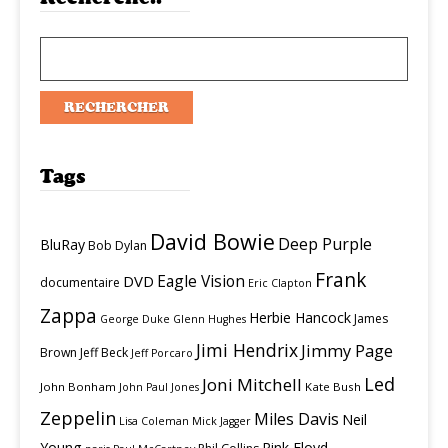
Tags
David Bowie
Deep Purple
BluRay
Bob Dylan
Frank
Eagle Vision
DVD
documentaire
Eric Clapton
Zappa
Herbie Hancock
James
George Duke
Glenn Hughes
Jimi Hendrix
Jimmy Page
Brown
Jeff Beck
Jeff Porcaro
Led
Joni Mitchell
John Bonham
Kate Bush
John Paul Jones
Zeppelin
Miles Davis
Neil
Lisa Coleman
Mick Jagger
Young
Pink Floyd