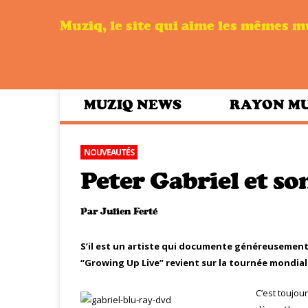
Muziq, le site qui aime les mêmes 
MUZIQ NEWS
RAYON M
NOUVEAUTÉS
Peter Gabriel et son
Par
Julien Ferté
S’il est un artiste qui documente généreusement s
“Growing Up Live” revient sur la tournée mondiale 
C’est toujou