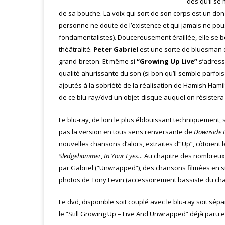
dès qu’il se
de sa bouche. La voix qui sort de son corps est un don
personne ne doute de l’existence et qui jamais ne pou
fondamentalistes). Doucereusement éraillée, elle se b
théâtralité.
Peter Gabriel
est une sorte de bluesman q
grand-breton. Et même si
“Growing Up Live”
s’adress
qualité ahurissante du son (si bon qu’il semble parfois
ajoutés à la sobriété de la réalisation de Hamish Hami
de ce blu-ray/dvd un objet-disque auquel on résistera d
Le blu-ray, de loin le plus éblouissant techniquement,
pas la version en tous sens renversante de
Downside 
nouvelles chansons d’alors, extraites d‘“Up”, côtoient 
Sledgehammer
,
In Your Eyes.
.. Au chapitre des nombreux 
par Gabriel (“Unwrapped”), des chansons filmées en st
photos de Tony Levin (accessoirement bassiste du ch
Le dvd, disponible soit couplé avec le blu-ray soit s
le “Still Growing Up – Live And Unwrapped” déjà paru e