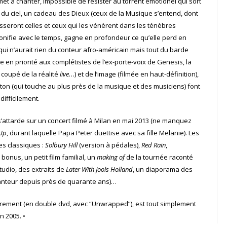
 met à chanter, impossible de résister au torrent émotionel qui sort
 du ciel, un cadeau des Dieux (ceux de la Musique s’entend, dont
sseront celles et ceux qui les vénèrent dans les ténèbres
onifie avec le temps, gagne en profondeur ce qu’elle perd en
ui n’aurait rien du conteur afro-américain mais tout du barde
e en priorité aux complétistes de l’ex-porte-voix de Genesis, la
 coupé de la réalité
live
…) et de l’image (filmée en haut-définition),
lton (qui touche au plus près de la musique et des musiciens) font
ifficilement.
 s’attarde sur un concert filmé à Milan en mai 2013 (ne manquez
Up
, durant laquelle Papa Peter duettise avec sa fille Melanie). Les
les classiques :
Solbury Hill
(version à pédales),
Red Rain
,
bonus, un petit film familial, un
making of
de la tournée raconté
udio, des extraits de
Later With Jools Holland
, un diaporama des
anteur depuis près de quarante ans)…
éparement (en double dvd, avec “Unwrapped”), est tout simplement
n 2005. •