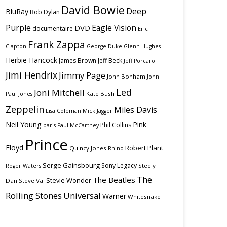
David Bowie
Deep
BluRay
Bob Dylan
Purple
Eagle Vision
DVD
documentaire
Eric
Frank Zappa
Clapton
George Duke
Glenn Hughes
Herbie Hancock
James Brown
Jeff Beck
Jeff Porcaro
Jimi Hendrix
Jimmy Page
John Bonham
John
Led
Joni Mitchell
Kate Bush
Paul Jones
Zeppelin
Miles Davis
Lisa Coleman
Mick Jagger
Neil Young
Pink
Phil Collins
paris
Paul McCartney
Prince
Floyd
Robert Plant
Quincy Jones
Rhino
Serge Gainsbourg
Sony Legacy
Steely
Roger Waters
The
The Beatles
Stevie Wonder
Dan
Steve Vai
Rolling Stones
Universal
Warner
Whitesnake