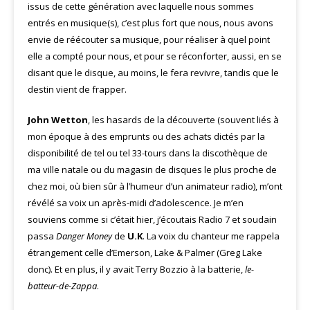
issus de cette génération avec laquelle nous sommes
entrés en musique(s), c’est plus fort que nous, nous avons
envie de réécouter sa musique, pour réaliser à quel point
elle a compté pour nous, et pour se réconforter, aussi, en se
disant que le disque, au moins, le fera revivre, tandis que le
destin vient de frapper.
John Wetton
, les hasards de la découverte (souvent liés à
mon époque à des emprunts ou des achats dictés par la
disponibilité de tel ou tel 33-tours dans la discothèque de
ma ville natale ou du magasin de disques le plus proche de
chez moi, où bien sûr à l’humeur d’un animateur radio), m’ont
révélé sa voix un après-midi d’adolescence. Je m’en
souviens comme si c’était hier, j’écoutais Radio 7 et soudain
passa
Danger Money
de
U.K
. La voix du chanteur me rappela
étrangement celle d’Emerson, Lake & Palmer (Greg Lake
donc). Et en plus, il y avait Terry Bozzio à la batterie,
le-
batteur-de-Zappa
.