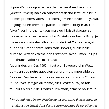
Et puis d’autres opus vinrent, le premier
Asia
, bien plus pop
(
Wildest Dreams
), mais en concert c’était chouette (ce fut l’un
de mes premiers, alors forcément je m’en souviens, il y avait
un jongleur en première partie !), et même
Roxy Music
, le
“Live !”, où il ne chantait pas mais où il faisait claquer sa
basse, en alternance avec John Gustafson – fan de Roxy, je
me mis en quête des albums solo de
Phil Manzanera
, et
quand “K-Scope” entra dans mon univers, quelle belle
surprise, Wetton était là, dans
Numbers
, avec Simon Phillips
aux drums, j’adore ce morceaux.
A partir des années 1990, il faut bien l’avouer, John Wetton
quitta un peu notre quotidien sonore, mais impossible de
l’oublier. Régulièrement, on se passe un bon vieux
Starless
,
In The Dead Of Night
, ou même, allez,
Rendez 6.02
, ça fait
toujours plaisir. Adieu Monsieur Wetton, et merci pour tout. •
***
Quand naguère on effeuillait la discographie d’un groupe, ce
n’était pas forcément dans l’ordre chronologique de parution des