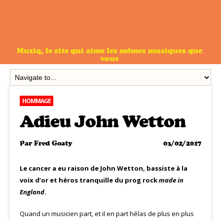
Muziq, le site qui aime les mêmes musiques que
vous
HOMMAGE
Adieu John Wetton
Par
Fred Goaty
03/02/2017
Le cancer a eu raison de John Wetton, bassiste à la
voix d’or et héros tranquille du prog rock
made in
England
.
Quand un musicien part, et il en part hélas de plus en plus