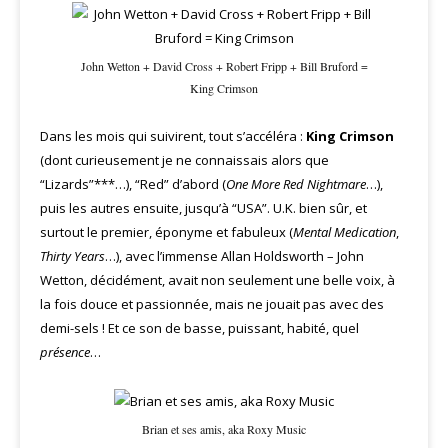
John Wetton + David Cross + Robert Fripp + Bill Bruford =
King Crimson
Dans les mois qui suivirent, tout s’accéléra :
King Crimson
(dont curieusement je ne connaissais alors que
“Lizards”***…), “Red” d’abord (
One More Red Nightmare
…),
puis les autres ensuite, jusqu’à “USA”. U.K. bien sûr, et
surtout le premier, éponyme et fabuleux (
Mental Medication
,
Thirty Years
…), avec l’immense Allan Holdsworth – John
Wetton, décidément, avait non seulement une belle voix, à
la fois douce et passionnée, mais ne jouait pas avec des
demi-sels ! Et ce son de basse, puissant, habité, quel
présence
…
Brian et ses amis, aka Roxy Music