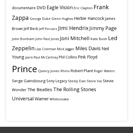
Frank
Eagle Vision
DVD
documentaire
Eric Clapton
Zappa
Herbie Hancock
James
George Duke
Glenn Hughes
Jimi Hendrix
Jimmy Page
Brown
Jeff Beck
Jeff Porcaro
Led
Joni Mitchell
John Bonham
Kate Bush
John Paul Jones
Zeppelin
Miles Davis
Neil
Lisa Coleman
Mick Jagger
Young
Pink Floyd
Phil Collins
paris
Paul McCartney
Prince
Robert Plant
Quincy Jones
Rhino
Roger Waters
Serge Gainsbourg
Stevie
Sony Legacy
Steely Dan
Steve Vai
The Rolling Stones
The Beatles
Wonder
Universal
Warner
Whitesnake