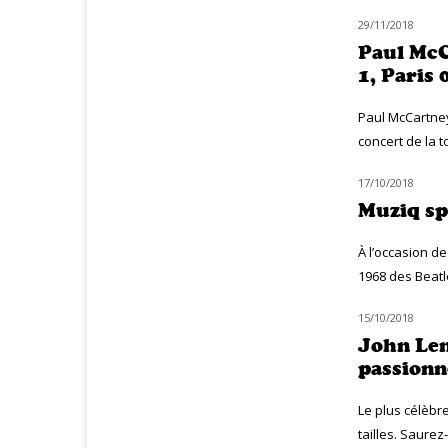
29/11/2018
LIVE MUZIQ
Paul McC
1, Paris 
Paul McCartney
concert de la 
17/10/2018
MUZIQ NEWS
Muziq sp
À l’occasion d
1968 des Beatl
15/10/2018
CLASSIQ ROCK
John Le
passionn
Le plus célèbr
tailles. Saurez