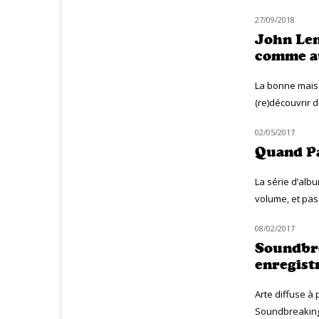
27/09/2018
MUZIQ DVD
John Le
comme a
La bonne maiso
(re)découvrir du
02/05/2017
CLASSIQ ROCK
Quand Pa
La série d’alb
volume, et pas 
08/02/2017
MUZIQ NEWS
Soundbre
enregist
Arte diffuse à 
Soundbreaking