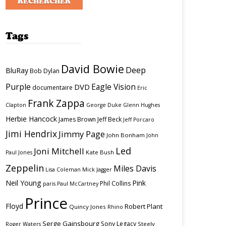
Tags
David Bowie
Deep
BluRay
Bob Dylan
Purple
Eagle Vision
DVD
documentaire
Eric
Frank Zappa
Clapton
George Duke
Glenn Hughes
Herbie Hancock
James Brown
Jeff Beck
Jeff Porcaro
Jimi Hendrix
Jimmy Page
John Bonham
John
Led
Joni Mitchell
Kate Bush
Paul Jones
Zeppelin
Miles Davis
Lisa Coleman
Mick Jagger
Neil Young
Pink
Phil Collins
paris
Paul McCartney
Prince
Floyd
Robert Plant
Quincy Jones
Rhino
Serge Gainsbourg
Sony Legacy
Steely
Roger Waters