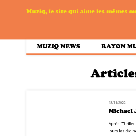
Muziq, le site qui aime les mêmes 
MUZIQ NEWS
RAYON M
Article
18/11/2022
CLASSIQ SOUL-FUNK
Michael 
Après “Thriller
jours les dix in