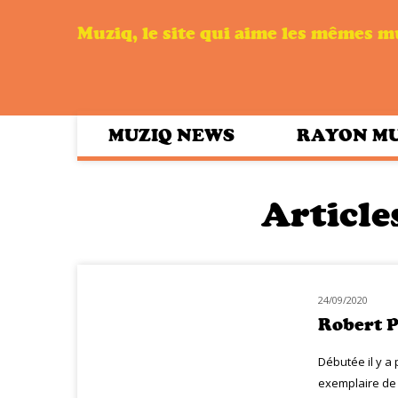
Muziq, le site qui aime les mêmes 
MUZIQ NEWS
RAYON M
Article
24/09/2020
NOUVEAUTÉS
Robert Pl
Débutée il y a 
exemplaire de d