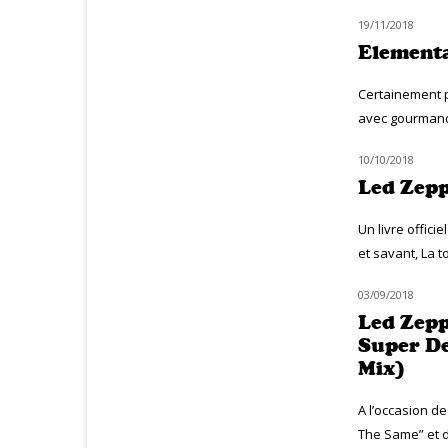
19/11/2018
NOUVEAUTÉS
Elementa
Certainement p
avec gourmandi
10/10/2018
MUZIQ BOOK
Led Zepp
Un livre offici
et savant, La t
03/09/2018
CLASSIQ ROCK
Led Zepp
Super De
Mix)
A l’occasion d
The Same” et d