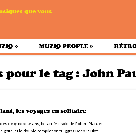
musiques que vous
»
»
UZIQ
MUZIQ PEOPLE
RÉTRO
s pour le tag :
John Pau
ant, les voyages en solitaire
près de quarante ans, la carrière solo de Robert Plant est
ignité, et la double compilation “Digging Deep : Subte...