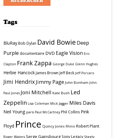
Tags
David Bowie
Deep
BluRay
Bob Dylan
Purple
Eagle Vision
DVD
documentaire
Eric
Frank Zappa
Clapton
George Duke
Glenn Hughes
Herbie Hancock
James Brown
Jeff Beck
Jeff Porcaro
Jimi Hendrix
Jimmy Page
John Bonham
John
Led
Joni Mitchell
Kate Bush
Paul Jones
Zeppelin
Miles Davis
Lisa Coleman
Mick Jagger
Neil Young
Pink
Phil Collins
paris
Paul McCartney
Prince
Floyd
Robert Plant
Quincy Jones
Rhino
Serge Gainsbourg
Sony Legacy
Steely
Roger Waters