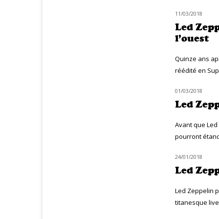
11/03/2018
CLASSIQ ROCK
Led Zeppe
l’ouest
Quinze ans ap
réédité en Supe
01/03/2018
MUZIQ NEWS
Led Zepp
Avant que Led 
pourront étanch
24/01/2018
NOUVEAUTÉS
Led Zepp
Led Zeppelin p
titanesque liv