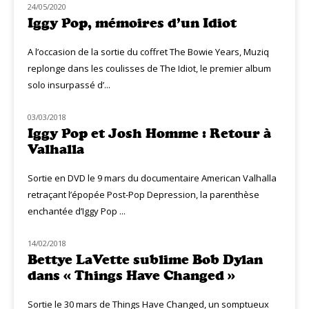
24/05/2020
NOUVEAUTÉS
Iggy Pop, mémoires d’un Idiot
A l’occasion de la sortie du coffret The Bowie Years, Muziq
replonge dans les coulisses de The Idiot, le premier album
solo insurpassé d’...
03/03/2018
NOUVEAUTÉS
Iggy Pop et Josh Homme : Retour à
Valhalla
Sortie en DVD le 9 mars du documentaire American Valhalla
retraçant l’épopée Post-Pop Depression, la parenthèse
enchantée d’Iggy Pop ...
14/02/2018
NOUVEAUTÉS
Bettye LaVette sublime Bob Dylan
dans « Things Have Changed »
Sortie le 30 mars de Things Have Changed, un somptueux