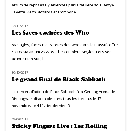
album de reprises Dylaniennes par la taulière soul Bettye
LaVette. Keith Richards et Trombone ...
12/11/2017
NOUVEAUTÉS
Les faces cachées des Who
86 singles, faces-B et raretés des Who dans le massif coffret
5-CDs Maximum As & Bs- The Complete Singles. Let’s see
action ! Bien sur, il ...
30/10/2017
NOUVEAUTÉS
Le grand final de Black Sabbath
Le concert d’adieu de Black Sabbath à la Genting Arena de
Birmingham disponible dans tous les formats le 17
novembre. Le 4 février dernier, Bl...
19/09/2017
NOUVEAUTÉS
Sticky Fingers Live : Les Rolling