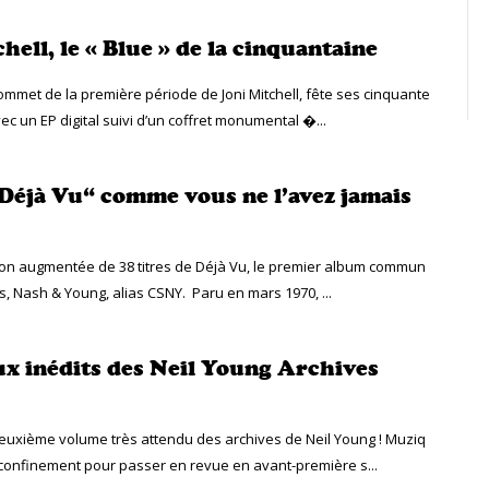
hell, le « Blue » de la cinquantaine
sommet de la première période de Joni Mitchell, fête ses cinquante
c un EP digital suivi d’un coffret monumental �...
Déjà Vu“ comme vous ne l’avez jamais
ion augmentée de 38 titres de Déjà Vu, le premier album commun
ls, Nash & Young, alias CSNY. Paru en mars 1970, ...
ux inédits des Neil Young Archives
 deuxième volume très attendu des archives de Neil Young ! Muziq
econfinement pour passer en revue en avant-première s...