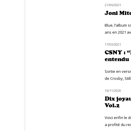
21/06/2021
MUZIQ NEWS
Joni Mitc
Blue, l’album 
ans en 2021 ave
17/03/2021
NOUVEAUTÉS
CSNY : “
entendu
Sortie en vers
de Crosby, Stil
16/11/2020
NOUVEAUTÉS
Dix joya
Vol.2
Voici enfin le
a profité du r