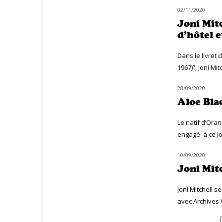
02/11/2020
NOUVEAUTÉS
Joni Mit
d’hôtel 
Dans le livret
1967)”, Joni Mi
28/09/2020
NOUVEAUTÉS
Aloe Bla
Le natif d’Ora
engagé à ce jou
10/09/2020
NOUVEAUTÉS
Joni Mitc
Joni Mitchell 
avec Archives Vo