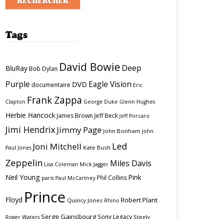
Tags
David Bowie
Deep
BluRay
Bob Dylan
Purple
Eagle Vision
DVD
documentaire
Eric
Frank Zappa
Clapton
George Duke
Glenn Hughes
Herbie Hancock
James Brown
Jeff Beck
Jeff Porcaro
Jimi Hendrix
Jimmy Page
John Bonham
John
Led
Joni Mitchell
Kate Bush
Paul Jones
Zeppelin
Miles Davis
Lisa Coleman
Mick Jagger
Neil Young
Pink
Phil Collins
paris
Paul McCartney
Prince
Floyd
Robert Plant
Quincy Jones
Rhino
Serge Gainsbourg
Sony Legacy
Steely
Roger Waters