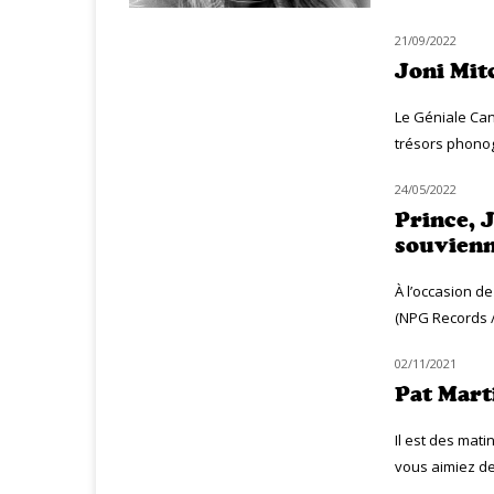
21/09/2022
NOUVEAUTÉS
Joni Mit
Le Géniale Ca
trésors phonog
24/05/2022
MUZIQ INTERVIEW
Prince, J
souvien
À l’occasion de
(NPG Records / S
02/11/2021
HOMMAGE
Pat Marti
Il est des mat
vous aimiez de