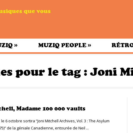
musiques que vous
»
»
UZIQ
MUZIQ PEOPLE
RÉTRO
es pour le tag :
Joni Mi
chell, Madame 100 000 vaults
 le 6 octobre sortira “Joni Mitchell Archives, Vol. 3 : The Asylum
5)” de la géniale Canadienne, entourée de Neil ...