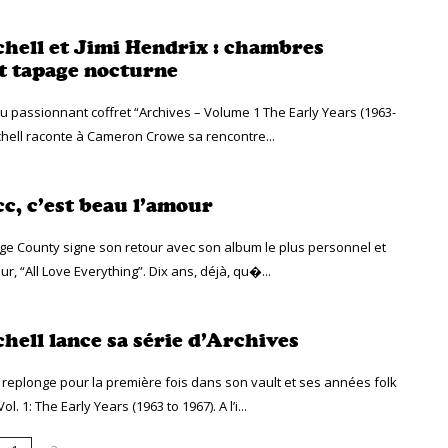
chell et Jimi Hendrix : chambres
et tapage nocturne
 du passionnant coffret “Archives – Volume 1 The Early Years (1963-
tchell raconte à Cameron Crowe sa rencontre...
cc, c’est beau l’amour
nge County signe son retour avec son album le plus personnel et
r, “All Love Everything”. Dix ans, déjà, qu�...
hell lance sa série d’Archives
se replonge pour la première fois dans son vault et ses années folk
l. 1: The Early Years (1963 to 1967). A l’i...