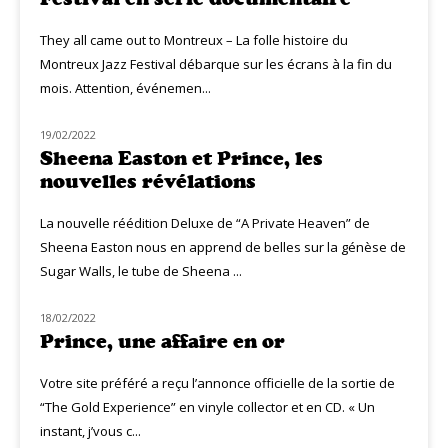
They all came out to Montreux – La folle histoire du
Montreux Jazz Festival débarque sur les écrans à la fin du
mois. Attention, événemen...
19/02/2022
CLASSIQ POP
Sheena Easton et Prince, les
nouvelles révélations
La nouvelle réédition Deluxe de “A Private Heaven” de
Sheena Easton nous en apprend de belles sur la génèse de
Sugar Walls, le tube de Sheena ...
18/02/2022
MUZIQ NEWS
Prince, une affaire en or
Votre site préféré a reçu l’annonce officielle de la sortie de
“The Gold Experience” en vinyle collector et en CD. « Un
instant, j’vous c...