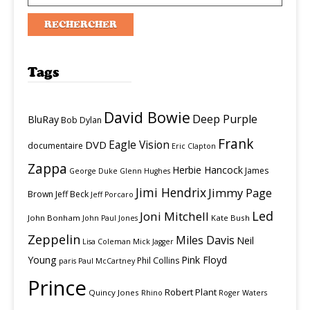
Tags
David Bowie
Deep Purple
BluRay
Bob Dylan
Frank
Eagle Vision
DVD
documentaire
Eric Clapton
Zappa
Herbie Hancock
James
George Duke
Glenn Hughes
Jimi Hendrix
Jimmy Page
Brown
Jeff Beck
Jeff Porcaro
Led
Joni Mitchell
John Bonham
Kate Bush
John Paul Jones
Zeppelin
Miles Davis
Neil
Lisa Coleman
Mick Jagger
Young
Pink Floyd
Phil Collins
paris
Paul McCartney
Prince
Robert Plant
Quincy Jones
Rhino
Roger Waters