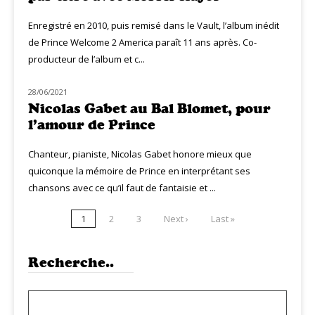
Enregistré en 2010, puis remisé dans le Vault, l’album inédit
de Prince Welcome 2 America paraît 11 ans après. Co-
producteur de l’album et c...
28/06/2021
LIVE MUZIQ
Nicolas Gabet au Bal Blomet, pour
l’amour de Prince
Chanteur, pianiste, Nicolas Gabet honore mieux que
quiconque la mémoire de Prince en interprétant ses
chansons avec ce qu’il faut de fantaisie et ...
1
2
3
Next ›
Last »
Recherche..