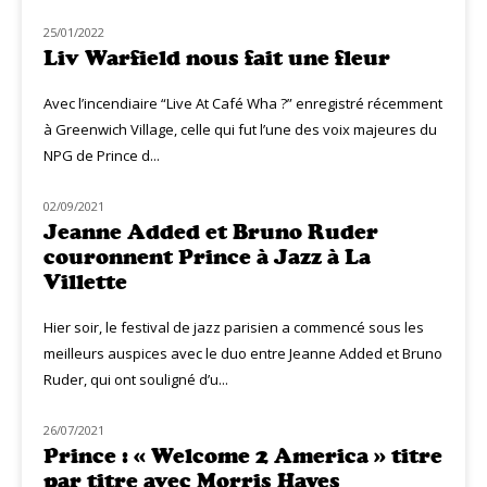
25/01/2022
NOUVEAUTÉS
Liv Warfield nous fait une fleur
Avec l’incendiaire “Live At Café Wha ?” enregistré récemment
à Greenwich Village, celle qui fut l’une des voix majeures du
NPG de Prince d...
02/09/2021
LIVE MUZIQ
Jeanne Added et Bruno Ruder
couronnent Prince à Jazz à La
Villette
Hier soir, le festival de jazz parisien a commencé sous les
meilleurs auspices avec le duo entre Jeanne Added et Bruno
Ruder, qui ont souligné d’u...
26/07/2021
NOUVEAUTÉS
Prince : « Welcome 2 America » titre
par titre avec Morris Hayes