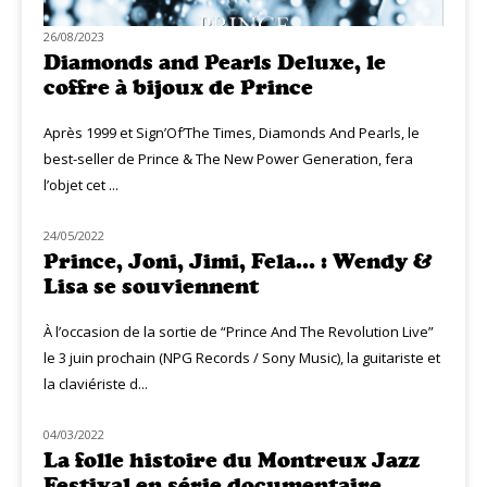
26/08/2023
Diamonds and Pearls Deluxe, le
coffre à bijoux de Prince
Après 1999 et Sign’Of’The Times, Diamonds And Pearls, le
best-seller de Prince & The New Power Generation, fera
l’objet cet ...
24/05/2022
MUZIQ INTERVIEW
Prince, Joni, Jimi, Fela… : Wendy &
Lisa se souviennent
À l’occasion de la sortie de “Prince And The Revolution Live”
le 3 juin prochain (NPG Records / Sony Music), la guitariste et
la claviériste d...
04/03/2022
MUZIQ NEWS
La folle histoire du Montreux Jazz
Festival en série documentaire