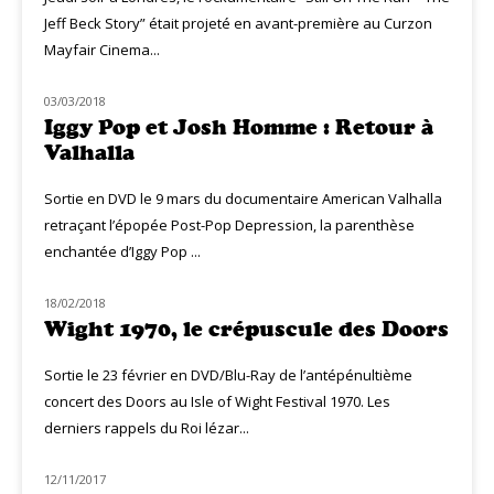
Jeff Beck Story” était projeté en avant-première au Curzon
Mayfair Cinema...
03/03/2018
NOUVEAUTÉS
Iggy Pop et Josh Homme : Retour à
Valhalla
Sortie en DVD le 9 mars du documentaire American Valhalla
retraçant l’épopée Post-Pop Depression, la parenthèse
enchantée d’Iggy Pop ...
18/02/2018
NOUVEAUTÉS
Wight 1970, le crépuscule des Doors
Sortie le 23 février en DVD/Blu-Ray de l’antépénultième
concert des Doors au Isle of Wight Festival 1970. Les
derniers rappels du Roi lézar...
12/11/2017
NOUVEAUTÉS