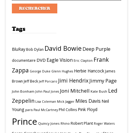
Tags
David Bowie
Deep Purple
BluRay
Bob Dylan
Frank
Eagle Vision
DVD
documentaire
Eric Clapton
Zappa
Herbie Hancock
James
George Duke
Glenn Hughes
Jimi Hendrix
Jimmy Page
Brown
Jeff Beck
Jeff Porcaro
Led
Joni Mitchell
John Bonham
Kate Bush
John Paul Jones
Zeppelin
Miles Davis
Neil
Lisa Coleman
Mick Jagger
Young
Pink Floyd
Phil Collins
paris
Paul McCartney
Prince
Robert Plant
Quincy Jones
Rhino
Roger Waters