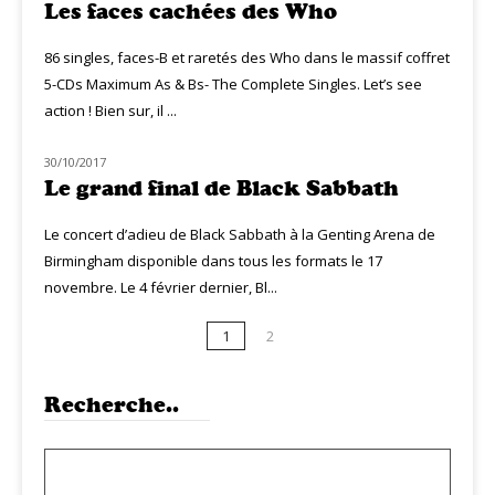
Les faces cachées des Who
86 singles, faces-B et raretés des Who dans le massif coffret
5-CDs Maximum As & Bs- The Complete Singles. Let’s see
action ! Bien sur, il ...
30/10/2017
NOUVEAUTÉS
Le grand final de Black Sabbath
Le concert d’adieu de Black Sabbath à la Genting Arena de
Birmingham disponible dans tous les formats le 17
novembre. Le 4 février dernier, Bl...
1
2
Recherche..