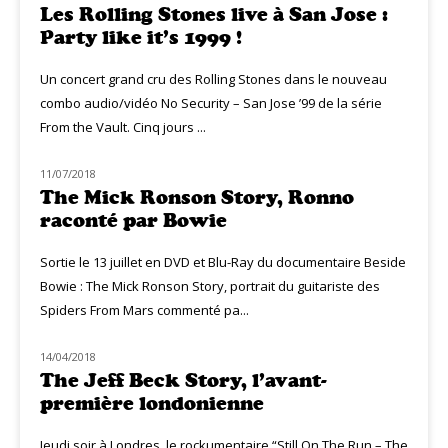
Les Rolling Stones live à San Jose :
Party like it’s 1999 !
Un concert grand cru des Rolling Stones dans le nouveau
combo audio/vidéo No Security – San Jose ’99 de la série
From the Vault. Cinq jours ...
11/07/2018
MUZIQ NEWS
The Mick Ronson Story, Ronno
raconté par Bowie
Sortie le 13 juillet en DVD et Blu-Ray du documentaire Beside
Bowie : The Mick Ronson Story, portrait du guitariste des
Spiders From Mars commenté pa...
14/04/2018
LIVE MUZIQ
The Jeff Beck Story, l’avant-
première londonienne
Jeudi soir à Londres, le rockumentaire “Still On The Run – The