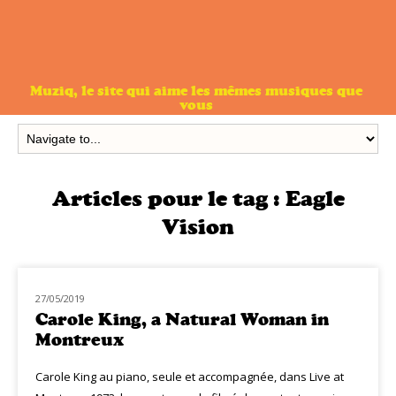
Muziq, le site qui aime les mêmes musiques que
vous
Articles pour le tag :
Eagle
Vision
27/05/2019
MUZIQ DVD
Carole King, a Natural Woman in
Montreux
Carole King au piano, seule et accompagnée, dans Live at