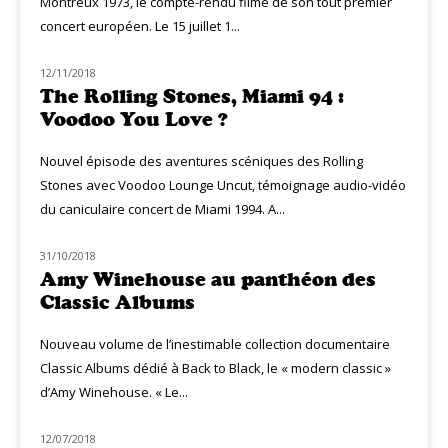
Montreux 1973, le compte-rendu filmé de son tout premier
concert européen. Le 15 juillet 1...
12/11/2018
MUZIQ DVD
The Rolling Stones, Miami 94 :
Voodoo You Love ?
Nouvel épisode des aventures scéniques des Rolling
Stones avec Voodoo Lounge Uncut, témoignage audio-vidéo
du caniculaire concert de Miami 1994. A...
31/10/2018
MUZIQ DVD
Amy Winehouse au panthéon des
Classic Albums
Nouveau volume de l’inestimable collection documentaire
Classic Albums dédié à Back to Black, le « modern classic »
d’Amy Winehouse. « Le...
12/07/2018
NOUVEAUTÉS