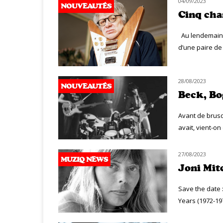
04/09/2023
NOUVEAUTÉS
Cinq cha
Au lendemain de
d’une paire de
28/08/2023
NOUVEAUTÉS
Beck, Bog
Avant de brusq
avait, vient-on
27/08/2023
MUZIQ NEWS
Joni Mit
Save the date :
Years (1972-197