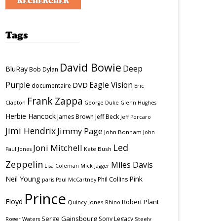
Tags
David Bowie
Deep
BluRay
Bob Dylan
Purple
Eagle Vision
DVD
documentaire
Eric
Frank Zappa
Clapton
George Duke
Glenn Hughes
Herbie Hancock
James Brown
Jeff Beck
Jeff Porcaro
Jimi Hendrix
Jimmy Page
John Bonham
John
Led
Joni Mitchell
Kate Bush
Paul Jones
Zeppelin
Miles Davis
Lisa Coleman
Mick Jagger
Neil Young
Pink
Phil Collins
paris
Paul McCartney
Prince
Floyd
Robert Plant
Quincy Jones
Rhino
Serge Gainsbourg
Sony Legacy
Steely
Roger Waters