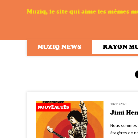
Muziq, le site qui aime les mêmes 
MUZIQ NEWS
RAYON M
10/11/2023
NOUVEAUTÉS
Jimi Hen
Nous sommes no
étagères de no