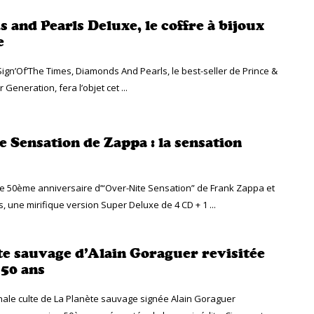
 and Pearls Deluxe, le coffre à bijoux
e
Sign’Of’The Times, Diamonds And Pearls, le best-seller de Prince &
eneration, fera l’objet cet ...
e Sensation de Zappa : la sensation
le 50ème anniversaire d’“Over-Nite Sensation” de Frank Zappa et
, une mirifique version Super Deluxe de 4 CD + 1 ...
te sauvage d’Alain Goraguer revisitée
 50 ans
nale culte de La Planète sauvage signée Alain Goraguer