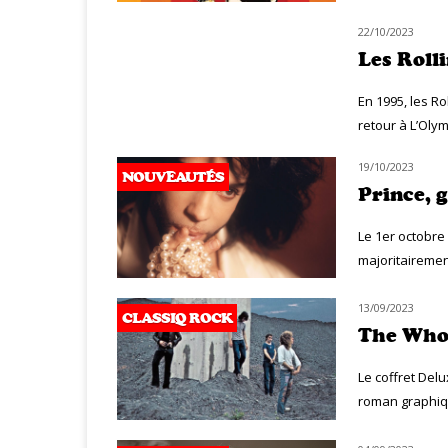
22/10/2023
NOUVEAUTÉS
Les Roll
En 1995, les Ro
retour à L’Olym
19/10/2023
NOUVEAUTÉS
Prince, 
Le 1er octobre
majoritairemen
13/09/2023
CLASSIQ ROCK
The Who 
Le coffret Delu
roman graphique