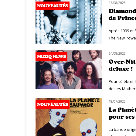
26/08/2023
NOUVEAUTÉS
Diamonds
de Princ
Après 1999 et 
The New Power G
24/08/2023
MUZIQ NEWS
Over-Nit
deluxe !
Pour célébrer 
de ses Mothers
18/07/2023
NOUVEAUTÉS
La Planè
pour ses
La bande origi