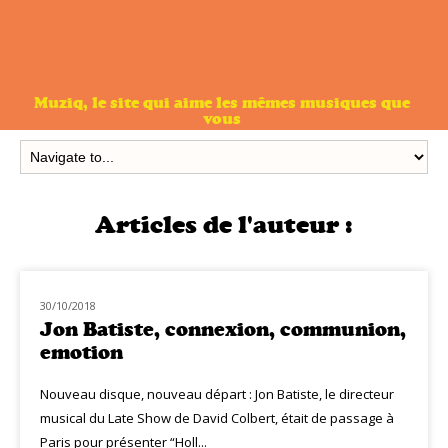
Muziq, le site qui aime les mêmes musiques que
vous
Articles de l'auteur :
30/10/2018
MUZIQ INTERVIEW
Jon Batiste, connexion, communion,
emotion
Nouveau disque, nouveau départ : Jon Batiste, le directeur
musical du Late Show de David Colbert, était de passage à
Paris pour présenter “Holl...