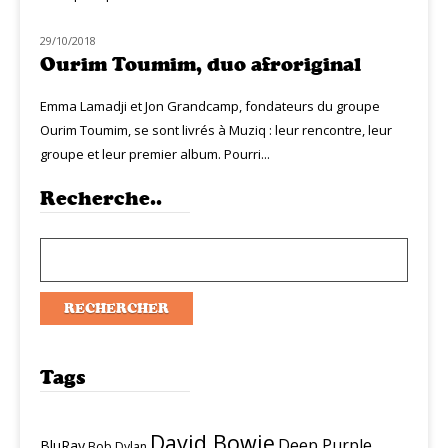
29/10/2018
MUZIQ INTERVIEW
Ourim Toumim, duo afroriginal
Emma Lamadji et Jon Grandcamp, fondateurs du groupe
Ourim Toumim, se sont livrés à Muziq : leur rencontre, leur
groupe et leur premier album. Pourri...
Recherche..
Tags
David Bowie
Deep Purple
BluRay
Bob Dylan