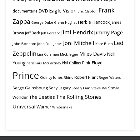
Frank
Eagle Vision
DVD
documentaire
Eric Clapton
Zappa
Herbie Hancock
James
George Duke
Glenn Hughes
Jimi Hendrix
Jimmy Page
Brown
Jeff Beck
Jeff Porcaro
Led
Joni Mitchell
John Bonham
Kate Bush
John Paul Jones
Zeppelin
Miles Davis
Neil
Lisa Coleman
Mick Jagger
Young
Pink Floyd
Phil Collins
paris
Paul McCartney
Prince
Robert Plant
Quincy Jones
Rhino
Roger Waters
Serge Gainsbourg
Stevie
Sony Legacy
Steely Dan
Steve Vai
The Rolling Stones
The Beatles
Wonder
Universal
Warner
Whitesnake