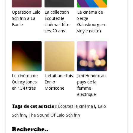
Opération Lalo
La collection
Le cinéma de
Schifrin à La
Écoutez le
Serge
Baule
cinéma ! fête
Gainsbourg en
ses 20 ans
vinyle (suite)
Le cinéma de
Il était une fois
Jimi Hendrix au
Quincy Jones
Ennio
pays de la
en 134 titres
Morricone
femme
électrique
Tags de cet article :
Écoutez le cinéma !
,
Lalo
Schifrin
,
The Sound Of Lalo Schifrin
Recherche..