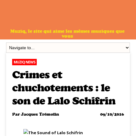
Muziq, le site qui aime les mêmes musiques que
vous
MUZIQ NEWS
Crimes et
chuchotements : le
son de Lalo Schifrin
Par
Jacques Trémolin
09/10/2016