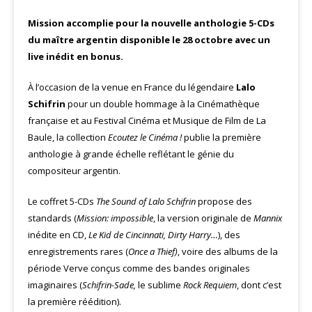
Mission accomplie pour la nouvelle anthologie 5-CDs
du maître argentin disponible le 28 octobre avec un
live inédit en bonus.
À l’occasion de la venue en France du légendaire
Lalo
Schifrin
pour un double hommage à la Cinémathèque
française et au Festival Cinéma et Musique de Film de La
Baule, la collection
Ecoutez le Cinéma !
publie la première
anthologie à grande échelle reflétant le génie du
compositeur argentin.
Le coffret 5-CDs
The Sound of Lalo Schifrin
propose des
standards (
Mission: impossible
, la version originale de
Mannix
inédite en CD,
Le Kid de Cincinnati, Dirty Harry…
), des
enregistrements rares (
Once a Thief)
, voire des albums de la
période Verve conçus comme des bandes originales
imaginaires (
Schifrin-Sade,
le sublime
Rock Requiem
, dont c’est
la première réédition).