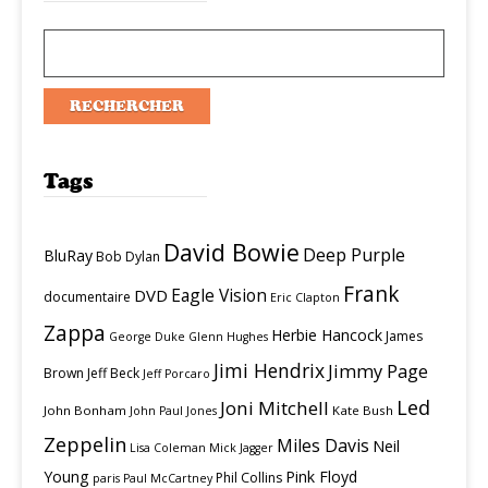
Tags
David Bowie
Deep Purple
BluRay
Bob Dylan
Frank
Eagle Vision
DVD
documentaire
Eric Clapton
Zappa
Herbie Hancock
James
George Duke
Glenn Hughes
Jimi Hendrix
Jimmy Page
Brown
Jeff Beck
Jeff Porcaro
Led
Joni Mitchell
John Bonham
Kate Bush
John Paul Jones
Zeppelin
Miles Davis
Neil
Lisa Coleman
Mick Jagger
Young
Pink Floyd
Phil Collins
paris
Paul McCartney