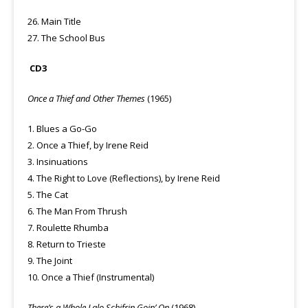
26. Main Title
27. The School Bus
CD3
Once a Thief and Other Themes
(1965)
1. Blues a Go-Go
2. Once a Thief, by Irene Reid
3. Insinuations
4. The Right to Love (Reflections), by Irene Reid
5. The Cat
6. The Man From Thrush
7. Roulette Rhumba
8. Return to Trieste
9. The Joint
10. Once a Thief (Instrumental)
There’s a Whole Lalo Schifrin Goin’ On
(1968)