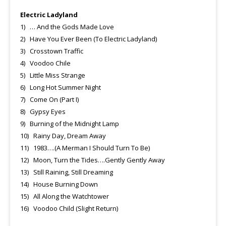
Electric Ladyland
1) … And the Gods Made Love
2) Have You Ever Been (To Electric Ladyland)
3) Crosstown Traffic
4) Voodoo Chile
5) Little Miss Strange
6) Long Hot Summer Night
7) Come On (Part I)
8) Gypsy Eyes
9) Burning of the Midnight Lamp
10) Rainy Day, Dream Away
11) 1983….(A Merman I Should Turn To Be)
12) Moon, Turn the Tides….Gently Gently Away
13) Still Raining, Still Dreaming
14) House Burning Down
15) All Along the Watchtower
16) Voodoo Child (Slight Return)