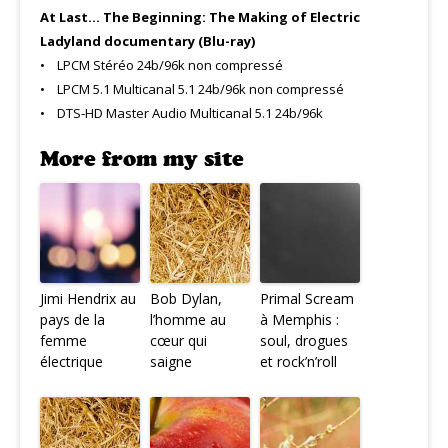
At Last… The Beginning: The Making of Electric
Ladyland documentary (Blu-ray)
• LPCM Stéréo 24b/96k non compressé
• LPCM 5.1 Multicanal 5.1 24b/96k non compressé
• DTS-HD Master Audio Multicanal 5.1 24b/96k
More from my site
Jimi Hendrix au
Bob Dylan,
Primal Scream
pays de la
l’homme au
à Memphis :
femme
cœur qui
soul, drogues
électrique
saigne
et rock’n’roll