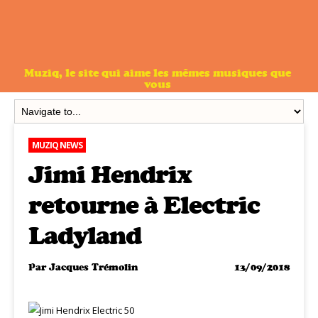
Muziq, le site qui aime les mêmes musiques que
vous
MUZIQ NEWS
Jimi Hendrix
retourne à Electric
Ladyland
Par
Jacques Trémolin
13/09/2018