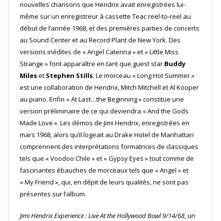
nouvelles chansons que Hendrix avait enregistrées lui-
même sur un enregistreur à cassette Teac reel-to-reel au
début de l’année 1968, et des premières parties de concerts
au Sound Center et au Record Plant de New York. Des
versions inédites de « Angel Caterina » et « Little Miss
Strange » font apparaître en tant que guest star
Buddy
Miles
et
Stephen Stills
. Le morceau « Long Hot Summer »
est une collaboration de Hendrix, Mitch Mitchell et Al Kooper
au piano. Enfin « At Last…the Beginning » constitue une
version préliminaire de ce qui deviendra « And the Gods
Made Love ». Les démos de Jimi Hendrix, enregistrées en
mars 1968, alors qu’il logeait au Drake Hotel de Manhattan
comprennent des interprétations formatrices de classiques
tels que « Voodoo Chile » et « Gypsy Eyes » tout comme de
fascinantes ébauches de morceaux tels que « Angel » et
« My Friend », qui, en dépit de leurs qualités, ne sont pas
présentes sur l’album.
Jimi Hendrix Experience : Live At the Hollywood Bowl 9/14/68
, un