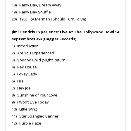
18) Rainy Day, Dream Away
19) Rainy Day Shuffle
20) 1983…(A Merman I Should Turn To Be)
Jimi Hendrix Experience: Live At The Hollywood Bowl 14
septembre1968 (Dagger Records)
1) Introduction
2) Are You Experienced
3) Voodoo Child (Slight Return)
4) Red House
5) Foxey Lady
6) Fire
7) Hey Joe
8) Sunshine of Your Love
9) I Won’t Live Today
10) Little Wing
11) Star Spangled Banner
12) Purple Haze