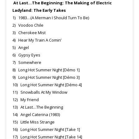
At Last…The Beginning: The Making of Electric
Ladyland: The Early Takes
1) 1983…(A Merman I Should Turn To Be)
2) Voodoo Chile
3) Cherokee Mist
4) Hear My Train A Comin’
5) Angel
6) Gypsy Eyes
7) Somewhere
8) Long Hot Summer Night [Démo 1]
9) Long Hot Summer Night [Démo 3]
10) Long Hot Summer Night [Démo 4]
11) Snowballs At My Window
12) My Friend
13) At Last…The Beginning
14) Angel Caterina (1983)
15) Little Miss Strange
16) Long Hot Summer Night [Take 1]
17) Long Hot Summer Night [Take 14]