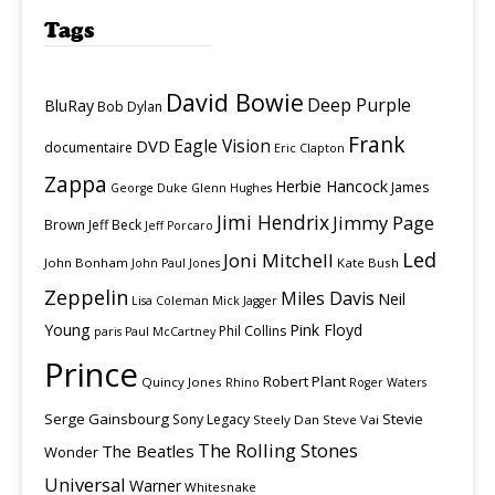
Tags
David Bowie
Deep Purple
BluRay
Bob Dylan
Frank
Eagle Vision
DVD
documentaire
Eric Clapton
Zappa
Herbie Hancock
James
George Duke
Glenn Hughes
Jimi Hendrix
Jimmy Page
Brown
Jeff Beck
Jeff Porcaro
Led
Joni Mitchell
John Bonham
Kate Bush
John Paul Jones
Zeppelin
Miles Davis
Neil
Lisa Coleman
Mick Jagger
Young
Pink Floyd
Phil Collins
paris
Paul McCartney
Prince
Robert Plant
Quincy Jones
Rhino
Roger Waters
Serge Gainsbourg
Stevie
Sony Legacy
Steely Dan
Steve Vai
The Rolling Stones
The Beatles
Wonder
Universal
Warner
Whitesnake