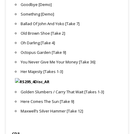
Goodbye [Demo]
Something [Demo]
Ballad Of John And Yoko [Take 7]
Old Brown Shoe [Take 2]
Oh Darling [Take 4]
Octopus Garden [Take 9]
You Never Give Me Your Money [Take 36]
Her Majesty [Takes 1-3]
Golden Slumbers / Carry That Wait [Takes 1-3]
Here Comes The Sun [Take 9]
Maxwell’s Silver Hammer [Take 12]
CD3