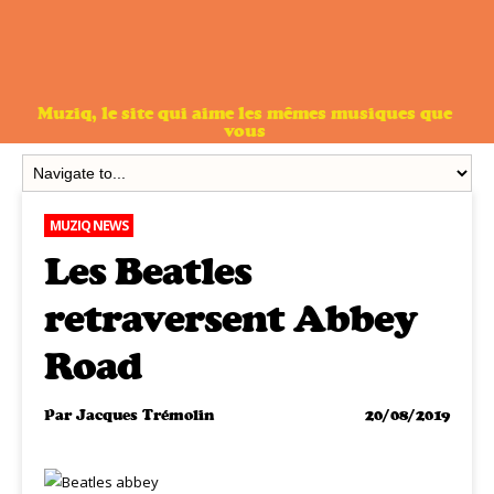
Muziq, le site qui aime les mêmes musiques que
vous
MUZIQ NEWS
Les Beatles
retraversent Abbey
Road
Par
Jacques Trémolin
20/08/2019