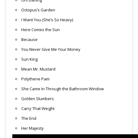
Oh! Darling
Octopus’s Garden
I Want You (She’s So Heavy)
Here Comes the Sun
Because
You Never Give Me Your Money
Sun King
Mean Mr. Mustard
Polythene Pam
She Came In Through the Bathroom Window
Golden Slumbers
Carry That Weight
The End
Her Majesty