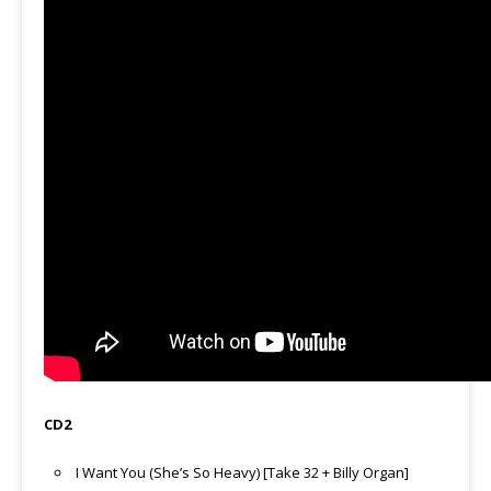
CD2
I Want You (She’s So Heavy) [Take 32 + Billy Organ]