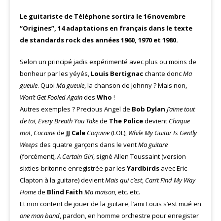
Le guitariste de Téléphone sortira le 16 novembre
“Origines”, 14 adaptations en français dans le texte
de standards rock des années 1960, 1970 et 1980.
Selon un principé jadis expérimenté avec plus ou moins de
bonheur par les yéyés,
Louis Bertignac
chante donc
Ma
gueule
. Quoi
Ma gueule
, la chanson de Johnny ? Mais non,
Won’t Get Fooled Again
des
Who
!
Autres exemples ? Precious Angel de
Bob Dylan
J’aime tout
de toi
,
Every Breath You Take
de
The Police
devient
Chaque
mot
,
Cocaine
de
JJ Cale
Coquine
(LOL),
While My Guitar Is Gently
Weeps
des quatre garçons dans le vent
Ma guitare
(forcément),
A Certain Girl
, signé Allen Toussaint (version
sixties-britonne enregistrée par les
Yardbirds
avec Eric
Clapton à la guitare) devient
Mais qui c’est
,
Can’t Find My Way
Home
de
Blind Faith
Ma maison
, etc. etc.
Et non content de jouer de la guitare, l’ami Louis s’est mué en
one man band
, pardon, en homme orchestre pour enregister