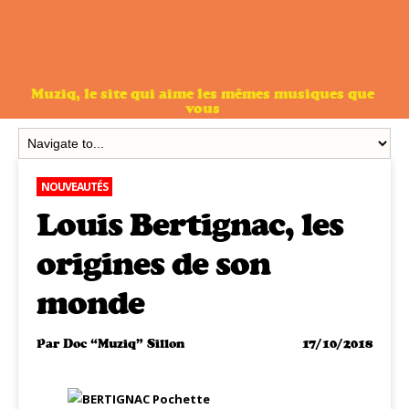
Muziq, le site qui aime les mêmes musiques que
vous
NOUVEAUTÉS
Louis Bertignac, les
origines de son
monde
Par
Doc “Muziq” Sillon
17/10/2018