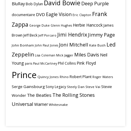
David Bowie
Deep Purple
BluRay
Bob Dylan
Frank
Eagle Vision
DVD
documentaire
Eric Clapton
Zappa
Herbie Hancock
James
George Duke
Glenn Hughes
Jimi Hendrix
Jimmy Page
Brown
Jeff Beck
Jeff Porcaro
Led
Joni Mitchell
John Bonham
Kate Bush
John Paul Jones
Zeppelin
Miles Davis
Neil
Lisa Coleman
Mick Jagger
Young
Pink Floyd
Phil Collins
paris
Paul McCartney
Prince
Robert Plant
Quincy Jones
Rhino
Roger Waters
Serge Gainsbourg
Stevie
Sony Legacy
Steely Dan
Steve Vai
The Rolling Stones
The Beatles
Wonder
Universal
Warner
Whitesnake