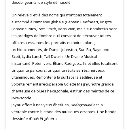
désobligeants, de style démuselé.
On relève ci et là des noms qui n’ont pas totalement
succombé à l’amnésie globale (Captain Beefheart, Brigitte
Fontaine, Nico, Patti Smith, Boris Vian) mais si nombreux sont
les prodiges de l’ombre qu’il convient de découvrir toutes
affaires cessantes les portraits en noir et blanc,
archidocumentés, de Daniel Johnston, Sun Ra, Raymond
Scott, Lydia Lunch, Tall Dwarfs, Un Drame Musical
Instantané, Peter Ivers, Éliane Radigue… Ils et elles totalisent
cinquante parcours, cinquante récits serrés, nerveux,
vitaminiques. Remonter à la surface la séditieuse et
volontairement irrécupérable Colette Magny, notre grande
chanteuse de blues hexagonale, est l’un des mérites de ce
livre-sonde.
Joyau offert à nos yeux éberlués,
Underground
est la
véritable contre-histoire des musiques errantes. Une bande
dessinée d’intérêt général.