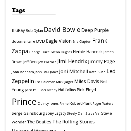
Tags
David Bowie
Deep Purple
BluRay
Bob Dylan
Frank
Eagle Vision
DVD
documentaire
Eric Clapton
Zappa
Herbie Hancock
James
George Duke
Glenn Hughes
Jimi Hendrix
Jimmy Page
Brown
Jeff Beck
Jeff Porcaro
Led
Joni Mitchell
John Bonham
Kate Bush
John Paul Jones
Zeppelin
Miles Davis
Neil
Lisa Coleman
Mick Jagger
Young
Pink Floyd
Phil Collins
paris
Paul McCartney
Prince
Robert Plant
Quincy Jones
Rhino
Roger Waters
Serge Gainsbourg
Stevie
Sony Legacy
Steely Dan
Steve Vai
The Rolling Stones
The Beatles
Wonder
Universal
Warner