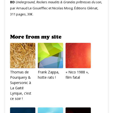
BD
Underground, Rockers maudits & Grandes prêtresses du son
,
par Arnaud Le Gouëfflec et Nicolas Moog. Éditions Glénat,
311 pages, 30€.
More from my site
Thomas de
Frank Zappa,
« Nico 1988 »,
Pourquery &
hotte rats !
film fatal
Supersonic à
La Gaité
Lyrique, c’est
ce soir !