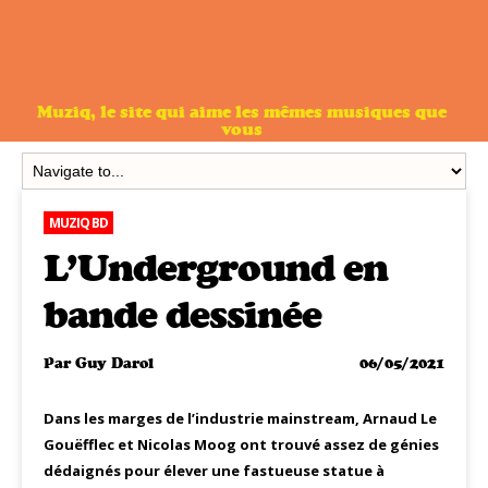
Muziq, le site qui aime les mêmes musiques que
vous
MUZIQ BD
L’Underground en
bande dessinée
Par
Guy Darol
06/05/2021
Dans les marges de l’industrie mainstream, Arnaud Le
Gouëfflec et Nicolas Moog ont trouvé assez de génies
dédaignés pour élever une fastueuse statue à