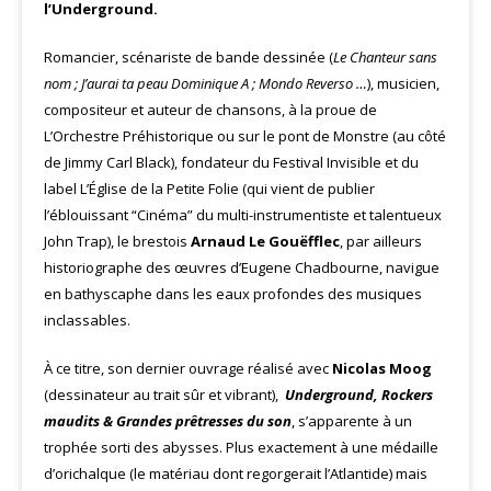
l’Underground.
Romancier, scénariste de bande dessinée (
Le Chanteur sans
nom ; J’aurai ta peau Dominique A ; Mondo Reverso …
), musicien,
compositeur et auteur de chansons, à la proue de
L’Orchestre Préhistorique ou sur le pont de Monstre (au côté
de Jimmy Carl Black), fondateur du Festival Invisible et du
label L’Église de la Petite Folie (qui vient de publier
l’éblouissant “Cinéma” du multi-instrumentiste et talentueux
John Trap), le brestois
Arnaud Le Gouëfflec
, par ailleurs
historiographe des œuvres d’Eugene Chadbourne, navigue
en bathyscaphe dans les eaux profondes des musiques
inclassables.
À ce titre, son dernier ouvrage réalisé avec
Nicolas Moog
(dessinateur au trait sûr et vibrant),
Underground, Rockers
maudits & Grandes prêtresses du son
, s’apparente à un
trophée sorti des abysses. Plus exactement à une médaille
d’orichalque (le matériau dont regorgerait l’Atlantide) mais