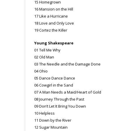
15 Homegrown
16 Mansion on the Hill
17 Like a Hurricane
18 Love and Only Love
19 Cortez the Killer
Young Shakespeare
01 Tell Me Why
02 Old Man
03 The Needle and the Damage Done
04 Ohio
05 Dance Dance Dance
06 Cowgirl in the Sand
07 A Man Needs a Maid/Heart of Gold
08 Journey Through the Past
09 Don’t Let It Bring You Down
10 Helpless
11 Down by the River
12 Sugar Mountain