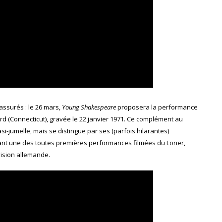
assurés : le 26 mars,
Young Shakespeare
proposera la performance
d (Connecticut), gravée le 22 janvier 1971. Ce complément au
i-jumelle, mais se distingue par ses (parfois hilarantes)
rant une des toutes premières performances filmées du Loner,
ision allemande.