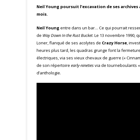
Neil Young poursuit l’excavation de ses archives 
mois.
Neil Young
entre dans un bar… Ce qui pourrait ressem
de
Way Down In the Rust Bucket
. Le 13 novembre 1990, q
Loner, flanqué de ses acolytes de
Crazy Horse
, inves
heures plus tard, les quadras grunge font la fermetu
électriques, via ses vieux chevaux de guerre (« Cinnamon 
de son répertoire
early-nineties
via de tourneboulants « 
d’anthologie.