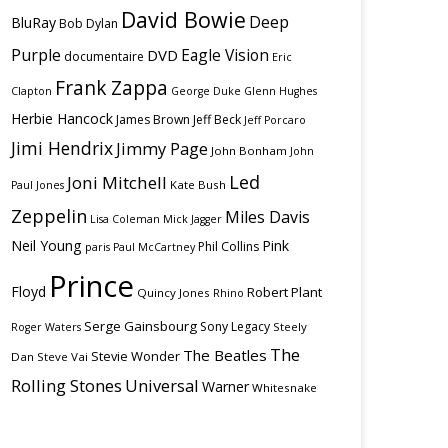
David Bowie
Deep
BluRay
Bob Dylan
Purple
Eagle Vision
DVD
documentaire
Eric
Frank Zappa
Clapton
George Duke
Glenn Hughes
Herbie Hancock
James Brown
Jeff Beck
Jeff Porcaro
Jimi Hendrix
Jimmy Page
John Bonham
John
Led
Joni Mitchell
Kate Bush
Paul Jones
Zeppelin
Miles Davis
Lisa Coleman
Mick Jagger
Neil Young
Pink
Phil Collins
paris
Paul McCartney
Prince
Floyd
Robert Plant
Quincy Jones
Rhino
Serge Gainsbourg
Sony Legacy
Steely
Roger Waters
The
The Beatles
Stevie Wonder
Dan
Steve Vai
Rolling Stones
Universal
Warner
Whitesnake