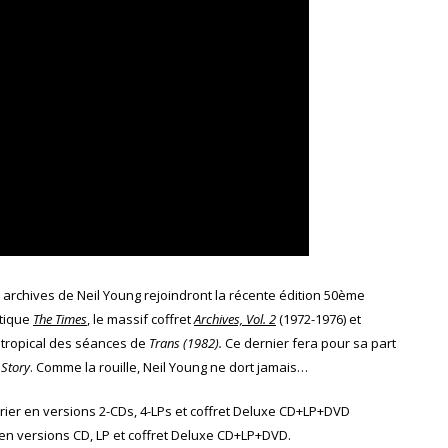
rchives de Neil Young rejoindront la récente édition 50ème
stique
The Times
, le massif coffret
Archives, Vol. 2
(1972-1976) et
at tropical des séances de
Trans (1982).
Ce dernier fera pour sa part
 Story
. Comme la rouille, Neil Young ne dort jamais…
évrier en versions 2-CDs, 4-LPs et coffret Deluxe CD+LP+DVD
s en versions CD, LP et coffret Deluxe CD+LP+DVD.