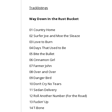
Tracklistings
Way Down In the Rust Bucket
01 Country Home
02 Surfer Joe and Moe the Sleaze
03 Love to Burn
04 Days That Used to Be
05 Bite the Bullet
06 Cinnamon Girl
07 Farmer John
08 Over and Over
09 Danger Bird
10 Don’t Cry No Tears
11 Sedan Delivery
12 Roll Another Number (For the Road)
13 Fuckin’ Up
14 T-Bone