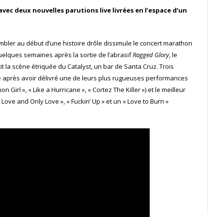
avec deux nouvelles parutions live livrées en l’espace d’un
bler au début d’une histoire drôle dissimule le concert marathon
uelques semaines après la sortie de l’abrasif
Ragged Glory
, le
tit la scène étriquée du Catalyst, un bar de Santa Cruz. Trois
re après avoir délivré une de leurs plus rugueuses performances
Girl », « Like a Hurricane », « Cortez The Killer ») et le meilleur
Love and Only Love », « Fuckin’ Up » et un « Love to Burn »