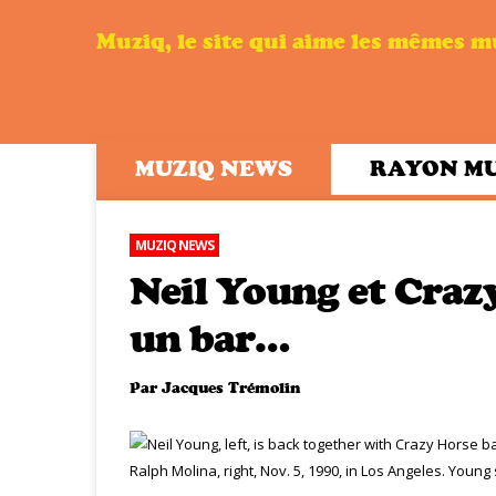
Muziq, le site qui aime les mêmes 
MUZIQ NEWS
RAYON M
MUZIQ NEWS
Neil Young et Craz
un bar…
Par
Jacques Trémolin