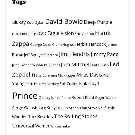
Tags
David Bowie
Deep Purple
BluRay
Bob Dylan
Frank
Eagle Vision
DVD
documentaire
Eric Clapton
Zappa
Herbie Hancock
James
George Duke
Glenn Hughes
Jimi Hendrix
Jimmy Page
Brown
Jeff Beck
Jeff Porcaro
Led
Joni Mitchell
John Bonham
Kate Bush
John Paul Jones
Zeppelin
Miles Davis
Neil
Lisa Coleman
Mick Jagger
Young
Pink Floyd
Phil Collins
paris
Paul McCartney
Prince
Robert Plant
Quincy Jones
Rhino
Roger Waters
Serge Gainsbourg
Stevie
Sony Legacy
Steely Dan
Steve Vai
The Rolling Stones
The Beatles
Wonder
Universal
Warner
Whitesnake