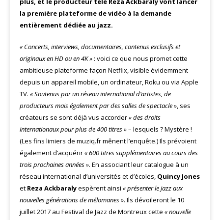
plus, et le producteur télé Reza Ackbaraly vont lancer
la première plateforme de vidéo à la demande
entièrement dédiée au jazz.
« Concerts
, interviews, documentaires, contenus exclusifs et
originaux en HD ou en 4K »
: voici ce que nous promet cette
ambitieuse plateforme façon Netflix, visible évidemment
depuis un appareil mobile, un ordinateur, Roku ou via Apple
TV.
« Soutenus par un réseau international d’artistes, de
producteurs mais également par des salles de spectacle »
, ses
créateurs se sont déjà vus accorder
« des droits
internationaux pour plus de 400 titres »
– lesquels ? Mystère !
(Les fins limiers de muziq.fr mênent l’enquête.) Ils prévoient
également d’acquérir
« 600 titres supplémentaires au cours des
trois prochaines années »
. En associant leur catalogue à un
réseau international d’universités et d’écoles,
Quincy Jones
et
Reza Ackbaraly
espèrent ainsi
« présenter le jazz aux
nouvelles générations de mélomanes »
. Ils dévoileront le 10
juillet 2017 au Festival de Jazz de Montreux cette
« nouvelle