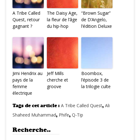
A Tribe Called
The Daisy Age,
“Brown Sugar”
Quest, retour
la fleur de l’âge
de D’Angelo,
gagnant ?
du hip-hop
l’édition Deluxe
Jimi Hendrix au
Jeff Mills
Boombox,
pays de la
cherche et
l’épisode 3 de
femme
groove
la trilogie culte
électrique
Tags de cet article :
A Tribe Called Quest
,
Ali
Shaheed Muhammad
,
Phife
,
Q-Tip
Recherche..