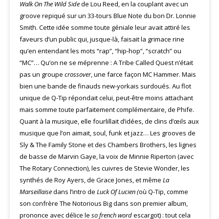
Walk On The Wild Side
de Lou Reed, en la couplant avec un
groove repiqué sur un 33-tours Blue Note du bon Dr. Lonnie
Smith. Cette idée somme toute géniale leur avait attiré les
faveurs d’un public qui, jusque-là, faisait la grimace rine
qu’en entendant les mots “rap”, “hip-hop”, “scratch” ou
“MC”… Qu’on ne se méprenne : A Tribe Called Quest n’était
pas un groupe
crossover
, une farce façon MC Hammer. Mais
bien une bande de finauds new-yorkais surdoués. Au flot
unique de Q-Tip répondait celui, peut-être moins attachant
mais somme toute parfaitement complémentaire, de Phife.
Quant à la musique, elle fourlillait d’idées, de clins d’œils aux
musique que l’on aimait, soul, funk et jazz… Les grooves de
Sly & The Family Stone et des Chambers Brothers, les lignes
de basse de Marvin Gaye, la voix de Minnie Riperton (avec
The Rotary Connection), les cuivres de Stevie Wonder, les
synthés de Roy Ayers, de Grace Jones, et même
La
Marseillaise
dans l’intro de
Luck Of Lucien (
où Q-Tip, comme
son confrère The Notorious Big dans son premier album,
prononce avec délice le
so french word
escargot) : tout cela