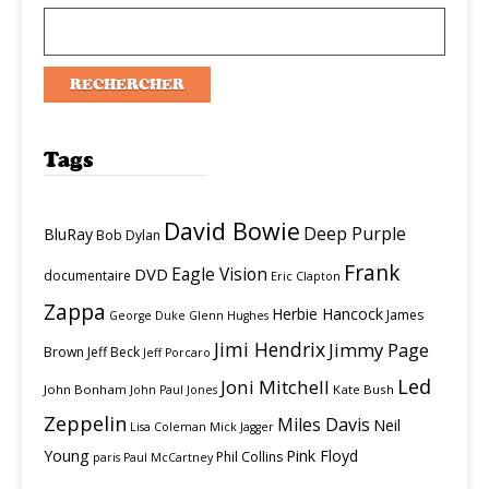
Tags
David Bowie
Deep Purple
BluRay
Bob Dylan
Frank
Eagle Vision
DVD
documentaire
Eric Clapton
Zappa
Herbie Hancock
James
George Duke
Glenn Hughes
Jimi Hendrix
Jimmy Page
Brown
Jeff Beck
Jeff Porcaro
Led
Joni Mitchell
John Bonham
Kate Bush
John Paul Jones
Zeppelin
Miles Davis
Neil
Lisa Coleman
Mick Jagger
Young
Pink Floyd
Phil Collins
paris
Paul McCartney