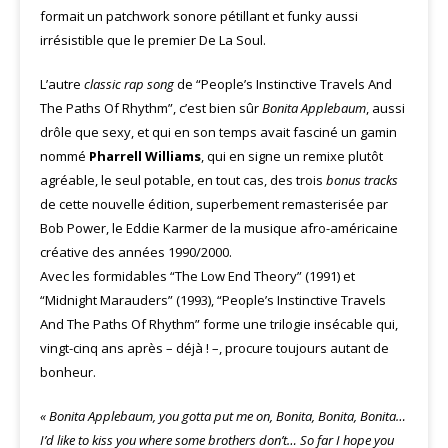
formait un patchwork sonore pétillant et funky aussi
irrésistible que le premier De La Soul.
L’autre
classic rap song
de “People’s Instinctive Travels And
The Paths Of Rhythm”, c’est bien sûr
Bonita Applebaum
, aussi
drôle que sexy, et qui en son temps avait fasciné un gamin
nommé
Pharrell Williams
, qui en signe un remixe plutôt
agréable, le seul potable, en tout cas, des trois
bonus tracks
de cette nouvelle édition, superbement remasterisée par
Bob Power, le Eddie Karmer de la musique afro-américaine
créative des années 1990/2000.
Avec les formidables “The Low End Theory” (1991) et
“Midnight Marauders” (1993), “People’s Instinctive Travels
And The Paths Of Rhythm” forme une trilogie insécable qui,
vingt-cinq ans après – déjà ! –, procure toujours autant de
bonheur.
« Bonita Applebaum, you gotta put me on, Bonita, Bonita, Bonita…
I’d like to kiss you where some brothers don’t… So far I hope you