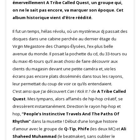
émerveillement A Tribe Called Quest, un groupe qui,
on ne le sait pas encore, va marquer son époque. Cet
album historique vient d’être réédité.
Il fut un temps, hélas révolu, où un mystérieux dj passait des
disques dans une cabine perchée au dernier étage du
Virgin Megastore des Champs-Élysées, l’ex-plus belle
avenue du monde. Il posait la pochette du cd, du 33-tours ou
du maxi 45-tours qu’il avait choisi de faire découvrir aux
clients du magasin devant une petite caméra et,
via
les
écrans pas encore plats disséminés dans tous les rayons,
leur permettait du coup de voir ce qu’ils entendaient.
C’est ainsi que j’ai découvert
Can I Kick It ?
de
A Tribe Called
Quest
. Mes tympans, alors affamés de hip-hop créatif, se
dressèrent instantanément. Direction le rayon hip-hop et
hop,
“People’s Instinctive Travels And The Paths Of
Rhythm”
dans la musette ! Début d’une longue histoire
d’amour avec le groupe de
Q-Tip
,
Phife
(les deux MC) et
Ali
Shaheed Muhammad
(le beatmaker), sans oublier le