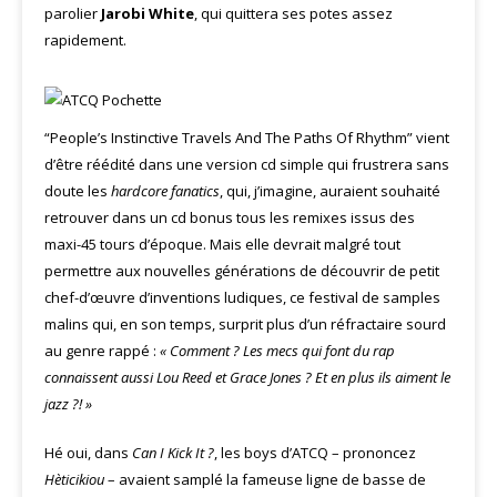
parolier
Jarobi White
, qui quittera ses potes assez
rapidement.
“People’s Instinctive Travels And The Paths Of Rhythm” vient
d’être réédité dans une version cd simple qui frustrera sans
doute les
hardcore fanatics
, qui, j’imagine, auraient souhaité
retrouver dans un cd bonus tous les remixes issus des
maxi-45 tours d’époque. Mais elle devrait malgré tout
permettre aux nouvelles générations de découvrir de petit
chef-d’œuvre d’inventions ludiques, ce festival de samples
malins qui, en son temps, surprit plus d’un réfractaire sourd
au genre rappé :
« Comment ? Les mecs qui font du rap
connaissent aussi Lou Reed et Grace Jones ? Et en plus ils aiment le
jazz ?! »
Hé oui, dans
Can I Kick It ?
, les boys d’ATCQ – prononcez
Hèticikiou
– avaient samplé la fameuse ligne de basse de