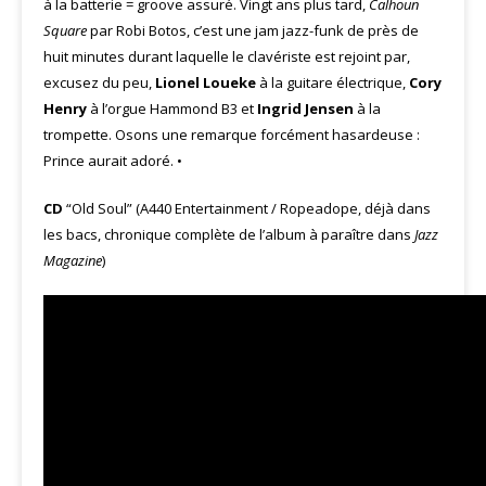
à la batterie = groove assuré. Vingt ans plus tard,
Calhoun
Square
par Robi Botos, c’est une jam jazz-funk de près de
huit minutes durant laquelle le clavériste est rejoint par,
excusez du peu,
Lionel Loueke
à la guitare électrique,
Cory
Henry
à l’orgue Hammond B3 et
Ingrid Jensen
à la
trompette. Osons une remarque forcément hasardeuse :
Prince aurait adoré. •
CD
“Old Soul” (A440 Entertainment / Ropeadope, déjà dans
les bacs, chronique complète de l’album à paraître dans
Jazz
Magazine
)