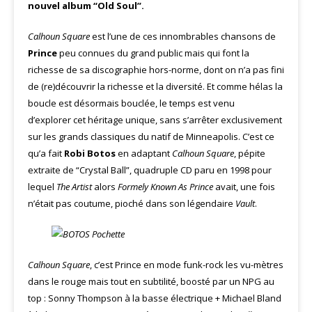
nouvel album “Old Soul”.
Calhoun Square
est l’une de ces innombrables chansons de
Prince
peu connues du grand public mais qui font la
richesse de sa discographie hors-norme, dont on n’a pas fini
de (re)découvrir la richesse et la diversité. Et comme hélas la
boucle est désormais bouclée, le temps est venu
d’explorer cet héritage unique, sans s’arrêter exclusivement
sur les grands classiques du natif de Minneapolis. C’est ce
qu’a fait
Robi Botos
en adaptant
Calhoun Square
, pépite
extraite de “Crystal Ball”, quadruple CD paru en 1998 pour
lequel
The Artist
alors
Formely Known As Prince
avait, une fois
n’était pas coutume, pioché dans son légendaire
Vault
.
Calhoun Square
, c’est Prince en mode funk-rock les vu-mètres
dans le rouge mais tout en subtilité, boosté par un NPG au
top : Sonny Thompson à la basse électrique + Michael Bland