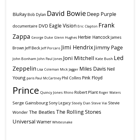
David Bowie
Deep Purple
BluRay
Bob Dylan
Frank
Eagle Vision
DVD
documentaire
Eric Clapton
Zappa
Herbie Hancock
James
George Duke
Glenn Hughes
Jimi Hendrix
Jimmy Page
Brown
Jeff Beck
Jeff Porcaro
Led
Joni Mitchell
John Bonham
Kate Bush
John Paul Jones
Zeppelin
Miles Davis
Neil
Lisa Coleman
Mick Jagger
Young
Pink Floyd
Phil Collins
paris
Paul McCartney
Prince
Robert Plant
Quincy Jones
Rhino
Roger Waters
Serge Gainsbourg
Stevie
Sony Legacy
Steely Dan
Steve Vai
The Rolling Stones
The Beatles
Wonder
Universal
Warner
Whitesnake