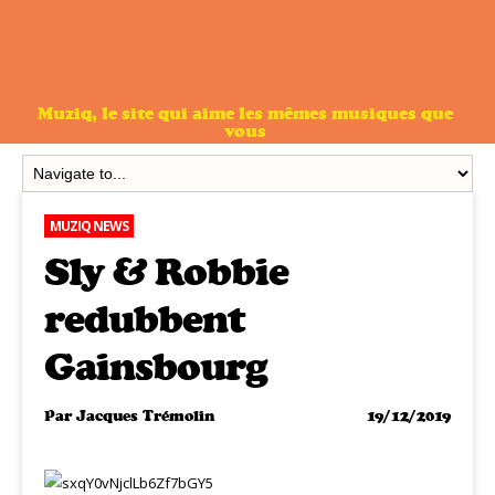
Muziq, le site qui aime les mêmes musiques que
vous
MUZIQ NEWS
Sly & Robbie
redubbent
Gainsbourg
Par
Jacques Trémolin
19/12/2019