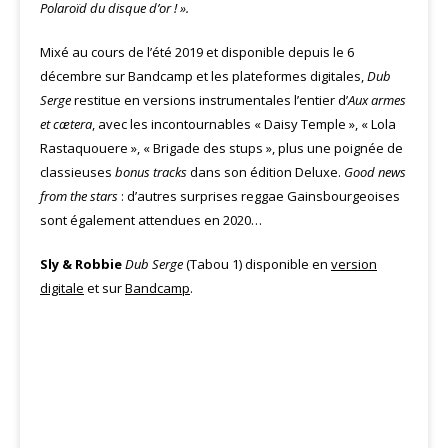
Polaroïd du disque d’or ! ».
Mixé au cours de l’été 2019 et disponible depuis le 6
décembre sur Bandcamp et les plateformes digitales,
Dub
Serge
restitue en versions instrumentales l’entier d’
Aux armes
et cætera
, avec les incontournables « Daisy Temple », « Lola
Rastaquouere », « Brigade des stups », plus une poignée de
classieuses
bonus tracks
dans son édition Deluxe.
Good news
from the stars
: d’autres surprises reggae Gainsbourgeoises
sont également attendues en 2020…
Sly & Robbie
Dub Serge
(Tabou 1) disponible en
version
digitale
et sur
Bandcamp
.