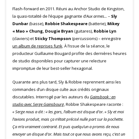
Flash-forward en 2011. Réuni au Anchor Studio de Kingston,
la quasi-totalité de l’équipe gagnante d’
Aux armes..
. –
Sly
Dunbar
(basse),
Robbie Shakespeare
(batterie),
Mikey
« Mao » Chung, Dougie Bryan
(guitares),
Robbie Lyn
(claviers) et
Sticky Thompson
(percussions) – enregistre
un album de reprises funk
. À l’issue de la séance, le
producteur Guillaume Bougard profite des dernières heures
de studio disponibles pour capturer une relecture
impromptue de leur best-seller hexagonal.
Quarante ans plus tard, Sly & Robbie reprennent ainsi les
commandes d’un disque culte aux crédits originaux
discutables. Interrogé par les auteurs du
Gainsbook : en
studio avec Serge Gainsbourg
, Robbie Shakespeare raconte :
« Serge nous a dit : « les gars, l’album est disque d’or. » Sly et moi
l’avions produit, mais ça n’était précisé nulle part sur la pochette.
Ça m’a vraiment contrarié. Et puis quelqu’un a promis de nous
envoyer un disque d’or. Mais tout ce que nous avons reçu, c’est un