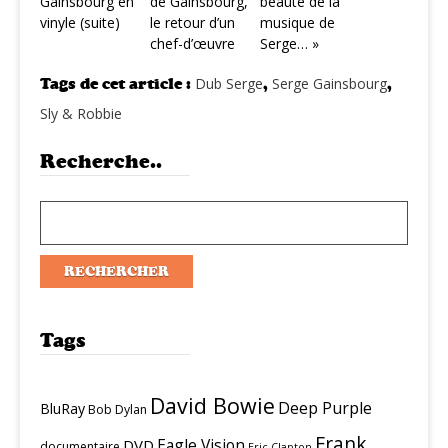
Gainsbourg en
de Gainsbourg,
beauté de la
vinyle (suite)
le retour d’un
musique de
chef-d’œuvre
Serge… »
Tags de cet article :
Dub Serge
,
Serge Gainsbourg
,
Sly & Robbie
Recherche..
Tags
David Bowie
Deep Purple
BluRay
Bob Dylan
Frank
Eagle Vision
DVD
documentaire
Eric Clapton