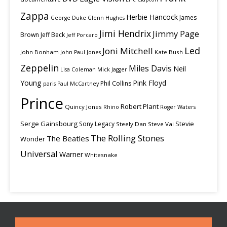
Zappa
Herbie Hancock
James
George Duke
Glenn Hughes
Jimi Hendrix
Jimmy Page
Brown
Jeff Beck
Jeff Porcaro
Led
Joni Mitchell
John Bonham
Kate Bush
John Paul Jones
Zeppelin
Miles Davis
Neil
Lisa Coleman
Mick Jagger
Young
Pink Floyd
Phil Collins
paris
Paul McCartney
Prince
Robert Plant
Quincy Jones
Rhino
Roger Waters
Serge Gainsbourg
Stevie
Sony Legacy
Steely Dan
Steve Vai
The Rolling Stones
The Beatles
Wonder
Universal
Warner
Whitesnake