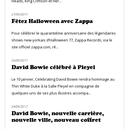
Heads, King Crimson et Her...
27/09/2017
MUZIQ NEWS
Fêtez Halloween avec Zappa
Pour célébrer le quarantième anniversaire des légendaires
shows new-yorkais d’Halloween 77, Zappa Records, via le
site officiel zappa.com, ré...
26/09/2017
MUZIQ NEWS
David Bowie célébré à Pleyel
Le 10 janvier, Celebrating David Bowie rendra hommage au
Thin White Duke à la Salle Pleyel en compagnie de
quelques-uns de ses plus illustres accompa...
24/09/2017
NOUVEAUTÉS
David Bowie, nouvelle carrière,
nouvelle ville, nouveau coffret