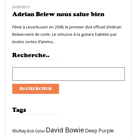
20/09/2015
NOUVEAUTÉS
Adrian Belew nous salue bien
Filmé à Leverkusen en 2008, le premier dvd officiel d’Adrian
Belew vient de sortir. Le virtuose à la guitare habitée par
toutes sortes d’anima...
Recherche..
Tags
David Bowie
Deep Purple
BluRay
Bob Dylan