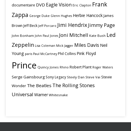
Frank
Eagle Vision
DVD
documentaire
Eric Clapton
Zappa
Herbie Hancock
James
George Duke
Glenn Hughes
Jimi Hendrix
Jimmy Page
Brown
Jeff Beck
Jeff Porcaro
Led
Joni Mitchell
John Bonham
Kate Bush
John Paul Jones
Zeppelin
Miles Davis
Neil
Lisa Coleman
Mick Jagger
Young
Pink Floyd
Phil Collins
paris
Paul McCartney
Prince
Robert Plant
Quincy Jones
Rhino
Roger Waters
Serge Gainsbourg
Stevie
Sony Legacy
Steely Dan
Steve Vai
The Rolling Stones
The Beatles
Wonder
Universal
Warner
Whitesnake