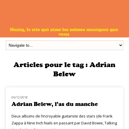
Muziq, le site qui aime les mêmes musiques que
vous
Articles pour le tag :
Adrian
Belew
06/12/2018
CLASSIQ ROCK
Adrian Belew, l’as du manche
Deux albums de l’incroyable guitariste des stars (de Frank
Zappa à Nine Inch Nails en passant par David Bowie, Talking