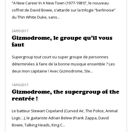
“A New Career In A New Town (1977-1981)”, le nouveau
coffret de David Bowie, s’attarde sur la trilogie “berlinoise”
du Thin White Duke, sans...
24/09/2017
NOUVEAUTÉS
Gizmodrome, le groupe qu’il vous
faut
Supergroup tout court ou super groupe de personnes
déterminées à faire de la bonne musique ensemble ? Les
deux mon capitaine ! Avec Gizmodrome, Ste...
14/06/2017
MUZIQ NEWS
Gizmodrome, the supergroup of the
rentrée !
Le batteur Stewart Copeland (Curved Air, The Police, Animal
Logic…), le guitariste Adrian Belew (Frank Zappa, David
Bowie, Talking Heads, King C...