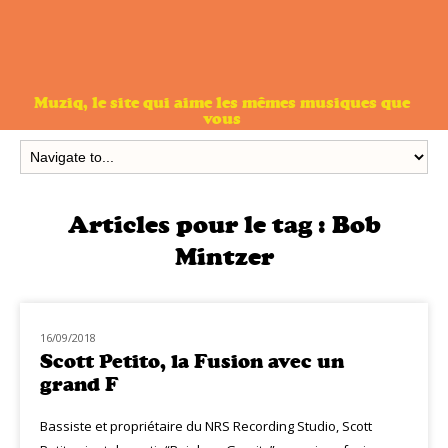
Muziq, le site qui aime les mêmes musiques que
vous
Articles pour le tag :
Bob
Mintzer
16/09/2018
NOUVEAUTÉS
Scott Petito, la Fusion avec un
grand F
Bassiste et propriétaire du NRS Recording Studio, Scott