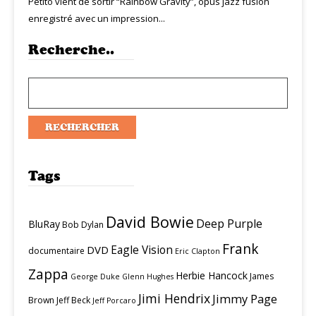
Petito vient de sortir “Rainbow Gravity”, opus jazz fusion
enregistré avec un impression...
Recherche..
Tags
David Bowie
Deep Purple
BluRay
Bob Dylan
Frank
Eagle Vision
DVD
documentaire
Eric Clapton
Zappa
Herbie Hancock
James
George Duke
Glenn Hughes
Jimi Hendrix
Jimmy Page
Brown
Jeff Beck
Jeff Porcaro