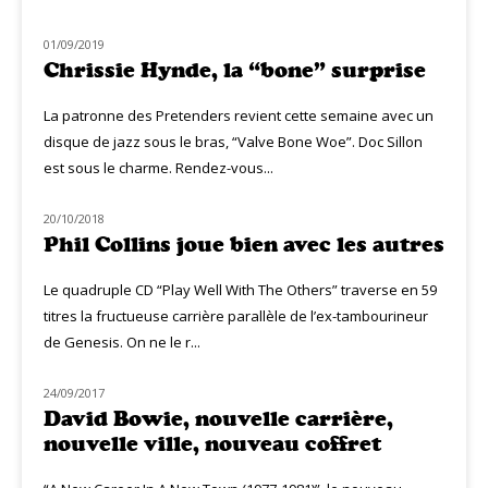
01/09/2019
NOUVEAUTÉS
Chrissie Hynde, la “bone” surprise
La patronne des Pretenders revient cette semaine avec un
disque de jazz sous le bras, “Valve Bone Woe”. Doc Sillon
est sous le charme. Rendez-vous...
20/10/2018
NOUVEAUTÉS
Phil Collins joue bien avec les autres
Le quadruple CD “Play Well With The Others” traverse en 59
titres la fructueuse carrière parallèle de l’ex-tambourineur
de Genesis. On ne le r...
24/09/2017
NOUVEAUTÉS
David Bowie, nouvelle carrière,
nouvelle ville, nouveau coffret