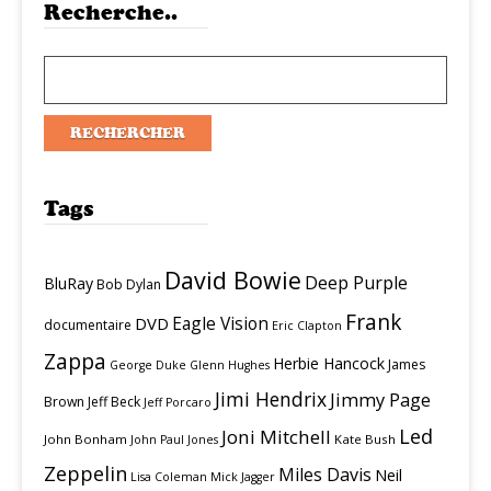
Recherche..
Tags
David Bowie
Deep Purple
BluRay
Bob Dylan
Frank
Eagle Vision
DVD
documentaire
Eric Clapton
Zappa
Herbie Hancock
James
George Duke
Glenn Hughes
Jimi Hendrix
Jimmy Page
Brown
Jeff Beck
Jeff Porcaro
Led
Joni Mitchell
John Bonham
Kate Bush
John Paul Jones
Zeppelin
Miles Davis
Neil
Lisa Coleman
Mick Jagger