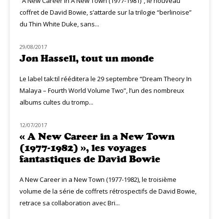
“A New Career In A New Town (1977-1981)”, le nouveau
coffret de David Bowie, s’attarde sur la trilogie “berlinoise”
du Thin White Duke, sans...
29/08/2017
MUZIQ NEWS
Jon Hassell, tout un monde
Le label tak:til rééditera le 29 septembre “Dream Theory In
Malaya – Fourth World Volume Two”, l’un des nombreux
albums cultes du tromp...
12/07/2017
MUZIQ NEWS
« A New Career in a New Town
(1977-1982) », les voyages
fantastiques de David Bowie
A New Career in a New Town (1977-1982), le troisième
volume de la série de coffrets rétrospectifs de David Bowie,
retrace sa collaboration avec Bri...