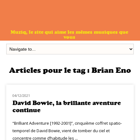
Muziq, le site qui aime les mêmes musiques que
vous
Articles pour le tag :
Brian Eno
04/12/2021
NOUVEAUTÉS
David Bowie, la brillante aventure
continue
“Brilliant Adventure [1992-2001]”, cinquième coffret spatio-
temporel de David Bowie, vient de tomber du ciel et
concentre comme d’habitude les ...