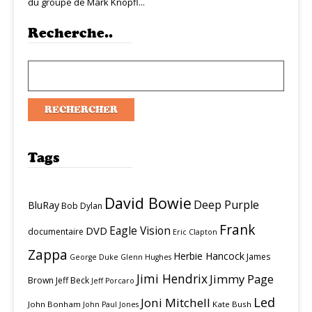
du groupe de Mark Knopfl...
Recherche..
Tags
David Bowie
Deep Purple
BluRay
Bob Dylan
Frank
Eagle Vision
DVD
documentaire
Eric Clapton
Zappa
Herbie Hancock
James
George Duke
Glenn Hughes
Jimi Hendrix
Jimmy Page
Brown
Jeff Beck
Jeff Porcaro
Led
Joni Mitchell
John Bonham
Kate Bush
John Paul Jones