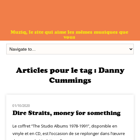
Muziq, le site qui aime les mêmes musiques que
vous
Articles pour le tag :
Danny
Cummings
01/10/2020
CLASSIQ ROCK
Dire Straits, money for something
Le coffret “The Studio Albums 1978-1991”, disponible en
vinyle et en CD, est l’occasion de se replonger dans l’œuvre