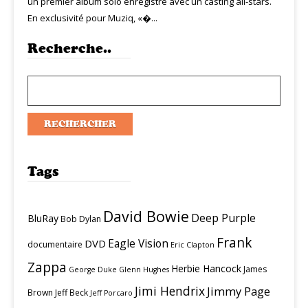
un premier album solo enregistré avec un casting all-stars.
En exclusivité pour Muziq, «�...
Recherche..
Tags
David Bowie
Deep Purple
BluRay
Bob Dylan
Frank
Eagle Vision
DVD
documentaire
Eric Clapton
Zappa
Herbie Hancock
James
George Duke
Glenn Hughes
Jimi Hendrix
Jimmy Page
Brown
Jeff Beck
Jeff Porcaro