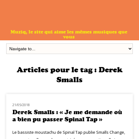
Muziq, le site qui aime les mêmes musiques que
vous
Articles pour le tag :
Derek
Smalls
21/05/2018
MUZIQ PEOPLE
Derek Smalls : « Je me demande où
a bien pu passer Spinal Tap »
Le bassiste moustachu de Spinal Tap publie Smalls Change,