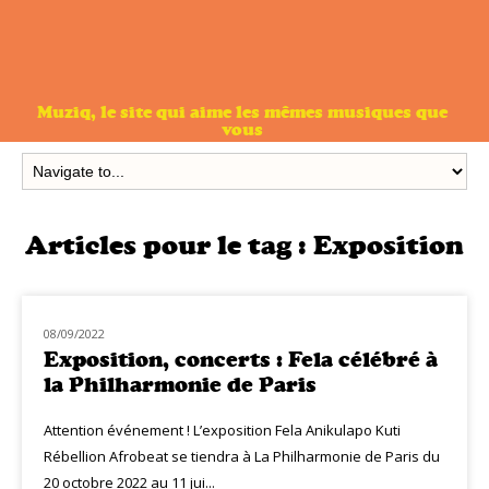
Muziq, le site qui aime les mêmes musiques que
vous
Articles pour le tag :
Exposition
08/09/2022
MUZIQ NEWS
Exposition, concerts : Fela célébré à
la Philharmonie de Paris
Attention événement ! L’exposition Fela Anikulapo Kuti
Rébellion Afrobeat se tiendra à La Philharmonie de Paris du
20 octobre 2022 au 11 jui...