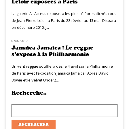
Leloir exposées à Paris
La galerie All Access exposera les plus célèbres clichés rock
de Jean-Pierre Leloir à Paris du 28 février au 13 mai. Disparu
en décembre 2010, J...
07/02/2017
MUZIQ NEWS
Jamaica Jamaica ! Le reggae
s’expose à la Philharmonie
Un vent reggae soufflera dès le 4 avril sur la Philharmonie
de Paris avec l’exposition Jamaica Jamaica ! Après David
Bowie et le Velvet Underg...
Recherche..