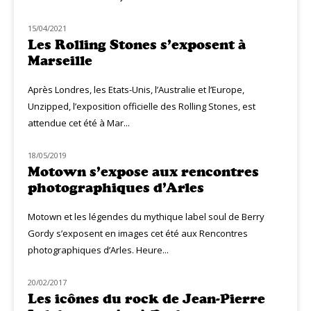
15/04/2021
MUZIQ NEWS
Les Rolling Stones s’exposent à
Marseille
Après Londres, les Etats-Unis, l’Australie et l’Europe,
Unzipped, l’exposition officielle des Rolling Stones, est
attendue cet été à Mar...
18/05/2019
MUZIQ NEWS
Motown s’expose aux rencontres
photographiques d’Arles
Motown et les légendes du mythique label soul de Berry
Gordy s’exposent en images cet été aux Rencontres
photographiques d’Arles. Heure...
20/02/2017
MUZIQ NEWS
Les icônes du rock de Jean-Pierre