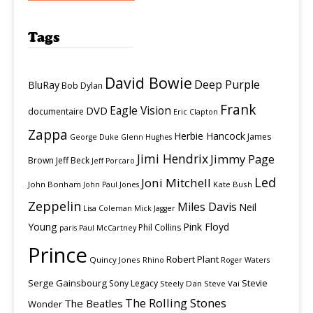
Tags
David Bowie
Deep Purple
BluRay
Bob Dylan
Frank
Eagle Vision
DVD
documentaire
Eric Clapton
Zappa
Herbie Hancock
James
George Duke
Glenn Hughes
Jimi Hendrix
Jimmy Page
Brown
Jeff Beck
Jeff Porcaro
Led
Joni Mitchell
John Bonham
Kate Bush
John Paul Jones
Zeppelin
Miles Davis
Neil
Lisa Coleman
Mick Jagger
Young
Pink Floyd
Phil Collins
paris
Paul McCartney
Prince
Robert Plant
Quincy Jones
Rhino
Roger Waters
Serge Gainsbourg
Stevie
Sony Legacy
Steely Dan
Steve Vai
The Rolling Stones
The Beatles
Wonder