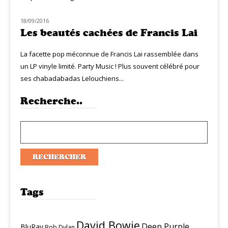
18/09/2016
NOUVEAUTÉS
Les beautés cachées de Francis Lai
La facette pop méconnue de Francis Lai rassemblée dans
un LP vinyle limité. Party Music ! Plus souvent célébré pour
ses chabadabadas Lelouchiens...
Recherche..
Tags
David Bowie
Deep Purple
BluRay
Bob Dylan