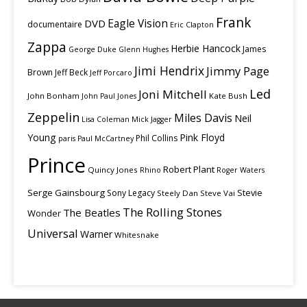
Frank
Eagle Vision
DVD
documentaire
Eric Clapton
Zappa
Herbie Hancock
James
George Duke
Glenn Hughes
Jimi Hendrix
Jimmy Page
Brown
Jeff Beck
Jeff Porcaro
Led
Joni Mitchell
John Bonham
Kate Bush
John Paul Jones
Zeppelin
Miles Davis
Neil
Lisa Coleman
Mick Jagger
Young
Pink Floyd
Phil Collins
paris
Paul McCartney
Prince
Robert Plant
Quincy Jones
Rhino
Roger Waters
Serge Gainsbourg
Stevie
Sony Legacy
Steely Dan
Steve Vai
The Rolling Stones
The Beatles
Wonder
Universal
Warner
Whitesnake