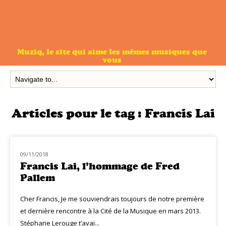
Muziq, le site qui aime les mêmes musiques que
vous
Articles pour le tag :
Francis Lai
09/11/2018
HOMMAGE
Francis Lai, l’hommage de Fred
Pallem
Cher Francis, Je me souviendrais toujours de notre première
et dernière rencontre à la Cité de la Musique en mars 2013.
Stéphane Lerouge t’avai...