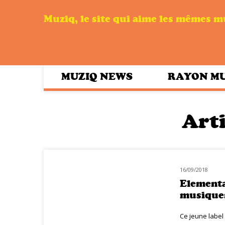
Muziq, le site qui aime les mêmes 
MUZIQ NEWS
RAYON M
Arti
16/09/2018
RAYON MUZIQ
Elementa
musique
Ce jeune label 