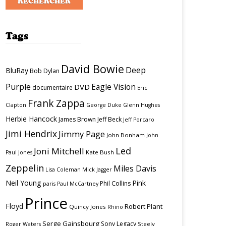
Tags
David Bowie
Deep
BluRay
Bob Dylan
Purple
Eagle Vision
DVD
documentaire
Eric
Frank Zappa
Clapton
George Duke
Glenn Hughes
Herbie Hancock
James Brown
Jeff Beck
Jeff Porcaro
Jimi Hendrix
Jimmy Page
John Bonham
John
Led
Joni Mitchell
Kate Bush
Paul Jones
Zeppelin
Miles Davis
Lisa Coleman
Mick Jagger
Neil Young
Pink
Phil Collins
paris
Paul McCartney
Prince
Floyd
Robert Plant
Quincy Jones
Rhino
Serge Gainsbourg
Sony Legacy
Steely
Roger Waters