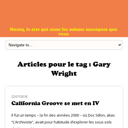
Muziq, le site qui aime les mêmes musiques que
vous
Articles pour le tag :
Gary
Wright
22/07/2018
NOUVEAUTÉS
California Groove se met en IV
Il fut un temps – la fin des années 2000 – où Doc Sillon, alias
“L’Archiviste”, avait pour habitude d’explorer les sous-sols