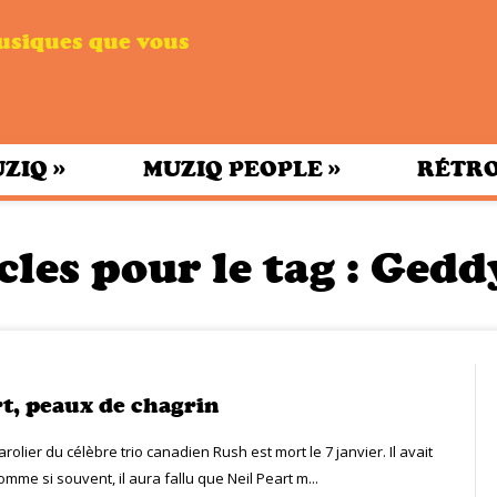
musiques que vous
»
»
UZIQ
MUZIQ PEOPLE
RÉTRO
cles pour le tag :
Gedd
rt, peaux de chagrin
arolier du célèbre trio canadien Rush est mort le 7 janvier. Il avait
comme si souvent, il aura fallu que Neil Peart m...