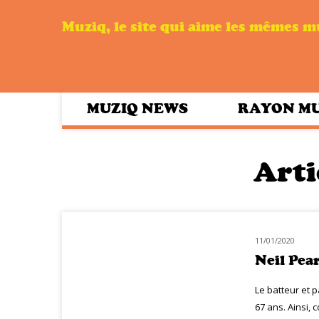
Muziq, le site qui aime les mêmes 
MUZIQ NEWS
RAYON M
Arti
11/01/2020
HOMMAGE
Neil Pea
Le batteur et p
67 ans. Ainsi, 