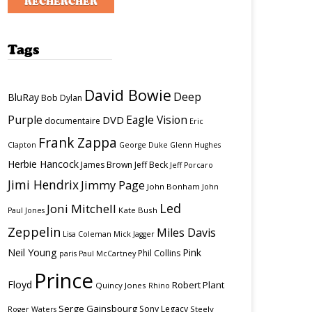
Tags
David Bowie
Deep
BluRay
Bob Dylan
Purple
Eagle Vision
DVD
documentaire
Eric
Frank Zappa
Clapton
George Duke
Glenn Hughes
Herbie Hancock
James Brown
Jeff Beck
Jeff Porcaro
Jimi Hendrix
Jimmy Page
John Bonham
John
Led
Joni Mitchell
Kate Bush
Paul Jones
Zeppelin
Miles Davis
Lisa Coleman
Mick Jagger
Neil Young
Pink
Phil Collins
paris
Paul McCartney
Prince
Floyd
Robert Plant
Quincy Jones
Rhino
Serge Gainsbourg
Sony Legacy
Steely
Roger Waters