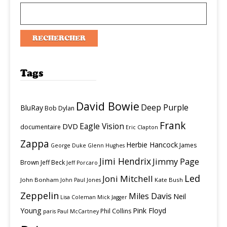
Tags
David Bowie
Deep Purple
BluRay
Bob Dylan
Frank
Eagle Vision
DVD
documentaire
Eric Clapton
Zappa
Herbie Hancock
James
George Duke
Glenn Hughes
Jimi Hendrix
Jimmy Page
Brown
Jeff Beck
Jeff Porcaro
Led
Joni Mitchell
John Bonham
Kate Bush
John Paul Jones
Zeppelin
Miles Davis
Neil
Lisa Coleman
Mick Jagger
Young
Pink Floyd
Phil Collins
paris
Paul McCartney