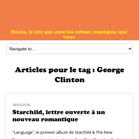
Muziq, le site qui aime les mêmes musiques que
vous
Articles pour le tag :
George
Clinton
18/03/2018
NOUVEAUTÉS
Starchild, lettre ouverte à un
nouveau romantique
“Language”, le premier album de Starchild & The New