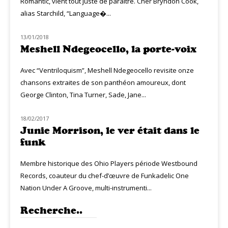
Romantic, vient tout juste de paraître. Cher Bryndon Cook,
alias Starchild, “Language�...
13/01/2018
MUZIQ NEWS
Meshell Ndegeocello, la porte-voix
Avec “Ventriloquism”, Meshell Ndegeocello revisite onze
chansons extraites de son panthéon amoureux, dont
George Clinton, Tina Turner, Sade, Jane...
18/02/2017
HOMMAGE
Junie Morrison, le ver était dans le
funk
Membre historique des Ohio Players période Westbound
Records, coauteur du chef-d’œuvre de Funkadelic One
Nation Under A Groove, multi-instrumenti...
Recherche..