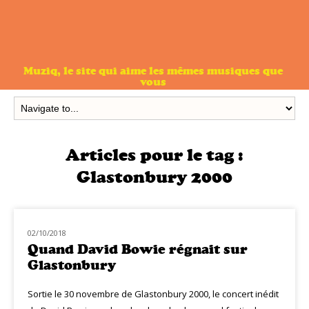
Muziq, le site qui aime les mêmes musiques que
vous
Articles pour le tag :
Glastonbury 2000
02/10/2018
MUZIQ NEWS
Quand David Bowie régnait sur
Glastonbury
Sortie le 30 novembre de Glastonbury 2000, le concert inédit