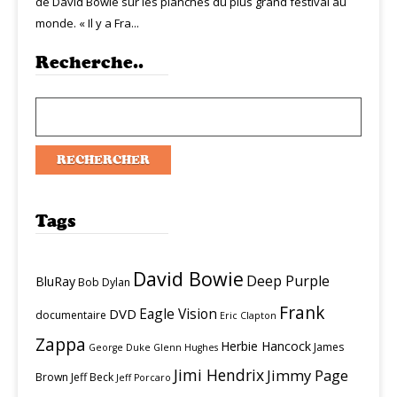
de David Bowie sur les planches du plus grand festival au
monde. « Il y a Fra...
Recherche..
Tags
David Bowie
Deep Purple
BluRay
Bob Dylan
Frank
Eagle Vision
DVD
documentaire
Eric Clapton
Zappa
Herbie Hancock
James
George Duke
Glenn Hughes
Jimi Hendrix
Jimmy Page
Brown
Jeff Beck
Jeff Porcaro