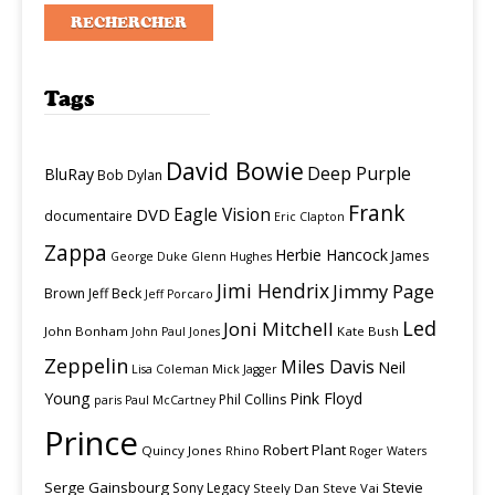
Tags
David Bowie
Deep Purple
BluRay
Bob Dylan
Frank
Eagle Vision
DVD
documentaire
Eric Clapton
Zappa
Herbie Hancock
James
George Duke
Glenn Hughes
Jimi Hendrix
Jimmy Page
Brown
Jeff Beck
Jeff Porcaro
Led
Joni Mitchell
John Bonham
Kate Bush
John Paul Jones
Zeppelin
Miles Davis
Neil
Lisa Coleman
Mick Jagger
Young
Pink Floyd
Phil Collins
paris
Paul McCartney
Prince
Robert Plant
Quincy Jones
Rhino
Roger Waters
Serge Gainsbourg
Stevie
Sony Legacy
Steely Dan
Steve Vai