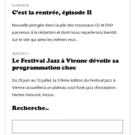
01/09/2018
MUZIQ NEWS
C’est la rentrée, épisode II
Nouvelle plongée dans la pile des nouveaux CD et DVD
parvenus à la rédaction et dont nous reparlerons bientôt
sur le site qui aime les mêmes mus...
28/03/2017
MUZIQ NEWS
Le Festival Jazz à Vienne dévoile sa
programmation choc
Du 29 juin au 13 juillet, la 37ème édition du Festival Jazz à
Vienne accueillera un plateau soul-funk-jazz d’exception.
Herbie Hancock, Kezia...
Recherche..