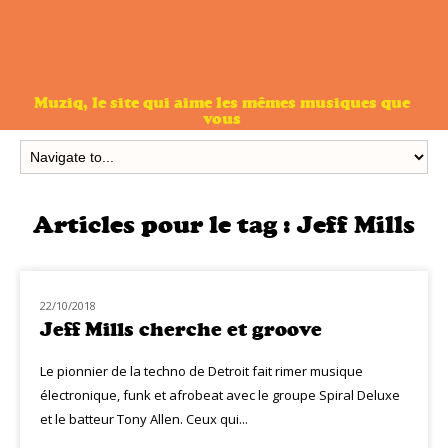
Muziq, le site qui aime les mêmes musiques que
vous
Articles pour le tag :
Jeff Mills
22/10/2018
NOUVEAUTÉS
Jeff Mills cherche et groove
Le pionnier de la techno de Detroit fait rimer musique
électronique, funk et afrobeat avec le groupe Spiral Deluxe
et le batteur Tony Allen. Ceux qui...