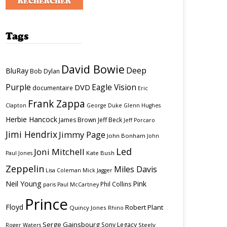
Tags
David Bowie
Deep
BluRay
Bob Dylan
Purple
Eagle Vision
DVD
documentaire
Eric
Frank Zappa
Clapton
George Duke
Glenn Hughes
Herbie Hancock
James Brown
Jeff Beck
Jeff Porcaro
Jimi Hendrix
Jimmy Page
John Bonham
John
Led
Joni Mitchell
Kate Bush
Paul Jones
Zeppelin
Miles Davis
Lisa Coleman
Mick Jagger
Neil Young
Pink
Phil Collins
paris
Paul McCartney
Prince
Floyd
Robert Plant
Quincy Jones
Rhino
Serge Gainsbourg
Sony Legacy
Steely
Roger Waters