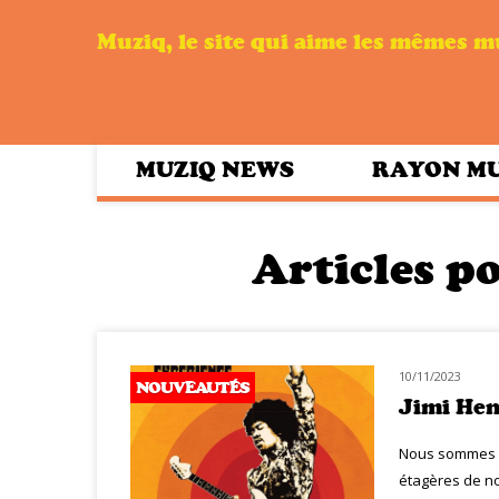
Muziq, le site qui aime les mêmes 
MUZIQ NEWS
RAYON M
Articles po
10/11/2023
NOUVEAUTÉS
Jimi Hen
Nous sommes no
étagères de no