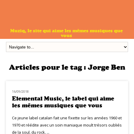
Muziq, le site qui aime les mêmes musiques que
vous
Articles pour le tag :
Jorge Ben
16/09/2018
RAYON MUZIQ
Elemental Music, le label qui aime
les mêmes musiques que vous
Ce jeune label catalan fait une fixette sur les années 1960 et
1970 et réédite avec un soin maniaque moult trésors oubliés
de la soul, du rock, ...