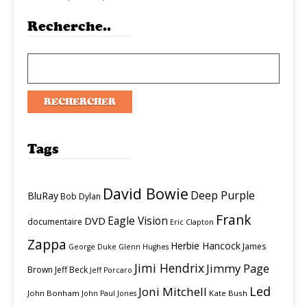
Recherche..
Tags
David Bowie
Deep Purple
BluRay
Bob Dylan
Frank
Eagle Vision
DVD
documentaire
Eric Clapton
Zappa
Herbie Hancock
James
George Duke
Glenn Hughes
Jimi Hendrix
Jimmy Page
Brown
Jeff Beck
Jeff Porcaro
Led
Joni Mitchell
John Bonham
Kate Bush
John Paul Jones