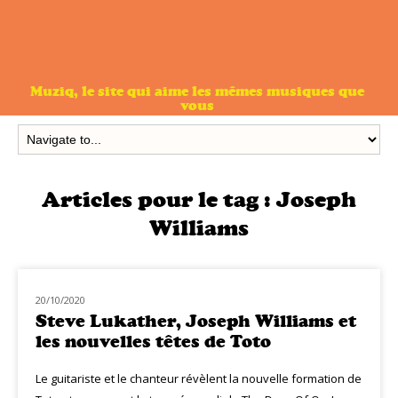
Muziq, le site qui aime les mêmes musiques que
vous
Articles pour le tag :
Joseph
Williams
20/10/2020
MUZIQ NEWS
Steve Lukather, Joseph Williams et
les nouvelles têtes de Toto
Le guitariste et le chanteur révèlent la nouvelle formation de