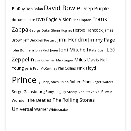
David Bowie
Deep Purple
BluRay
Bob Dylan
Frank
Eagle Vision
DVD
documentaire
Eric Clapton
Zappa
Herbie Hancock
James
George Duke
Glenn Hughes
Jimi Hendrix
Jimmy Page
Brown
Jeff Beck
Jeff Porcaro
Led
Joni Mitchell
John Bonham
Kate Bush
John Paul Jones
Zeppelin
Miles Davis
Neil
Lisa Coleman
Mick Jagger
Young
Pink Floyd
Phil Collins
paris
Paul McCartney
Prince
Robert Plant
Quincy Jones
Rhino
Roger Waters
Serge Gainsbourg
Stevie
Sony Legacy
Steely Dan
Steve Vai
The Rolling Stones
The Beatles
Wonder
Universal
Warner
Whitesnake