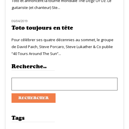
Toto et annoncent la tourné mondiale The Dogz Of Oz. Le
guitariste (et chanteur) Ste...
06/04/2019
NOUVEAUTÉS
Toto toujours en tête
Pour célébrer ses quatre décennies au sommet, le groupe
de David Paich, Steve Porcaro, Steve Lukather & Co publie
“40 Tours Around The Sun”...
Recherche..
Tags