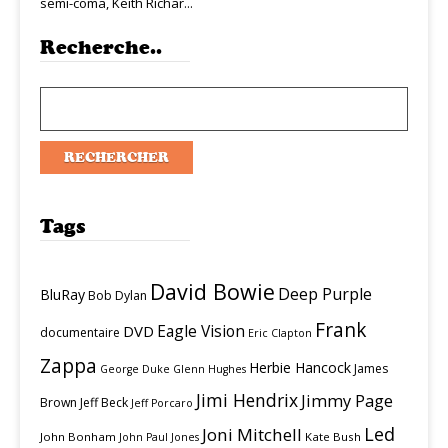
semi-coma, Keith Richar...
Recherche..
Tags
David Bowie
Deep Purple
BluRay
Bob Dylan
Frank
Eagle Vision
DVD
documentaire
Eric Clapton
Zappa
Herbie Hancock
James
George Duke
Glenn Hughes
Jimi Hendrix
Jimmy Page
Brown
Jeff Beck
Jeff Porcaro
Led
Joni Mitchell
John Bonham
Kate Bush
John Paul Jones