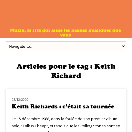
Muziq, le site qui aime les mêmes musiques que
vous
Articles pour le tag :
Keith
Richard
08/12/2020
CLASSIQ ROCK
Keith Richards : c’était sa tournée
Le 15 décembre 1988, dans la foulée de son premier album
solo, “Talk Is Cheap”, et tandis que les Rolling Stones sont en