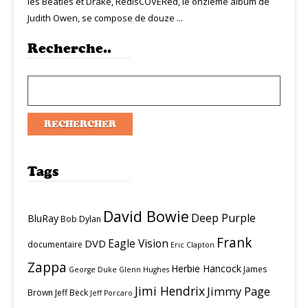
les Beatles et Drake, RedisCOVERed, le onzième album de
Judith Owen, se compose de douze ...
Recherche..
Tags
David Bowie
Deep Purple
BluRay
Bob Dylan
Frank
Eagle Vision
DVD
documentaire
Eric Clapton
Zappa
Herbie Hancock
James
George Duke
Glenn Hughes
Jimi Hendrix
Jimmy Page
Brown
Jeff Beck
Jeff Porcaro