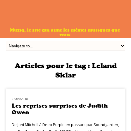
Muziq, le site qui aime les mêmes musiques que
vous
Articles pour le tag :
Leland
Sklar
25/05/2018
NOUVEAUTÉS
Les reprises surprises de Judith
Owen
De Joni Mitchell à Deep Purple en passant par Soundgarden,