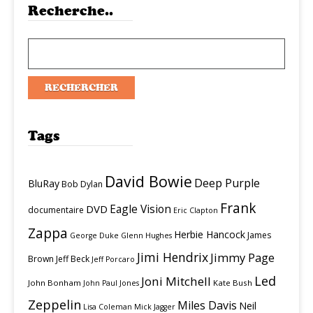
Recherche..
Tags
David Bowie
Deep Purple
BluRay
Bob Dylan
Frank
Eagle Vision
DVD
documentaire
Eric Clapton
Zappa
Herbie Hancock
James
George Duke
Glenn Hughes
Jimi Hendrix
Jimmy Page
Brown
Jeff Beck
Jeff Porcaro
Led
Joni Mitchell
John Bonham
Kate Bush
John Paul Jones
Zeppelin
Miles Davis
Neil
Lisa Coleman
Mick Jagger