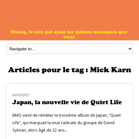
Muziq, le site qui aime les mêmes musiques que
vous
Articles pour le tag :
Mick Karn
06/03/2021
CLASSIQ ROCK
Japan, la nouvelle vie de Quiet Life
BMG vient de rééditer le troisième album de Japan, “Quiet
Life”, qui marquait la mue radicale du groupe de David
Sylvian, alors âgé de 22 ans...